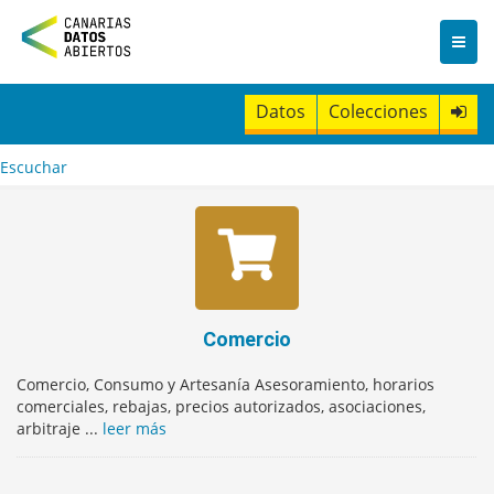
I
r
a
l
c
Datos
Colecciones
o
n
t
Escuchar
e
n
i
d
o
Comercio
Comercio, Consumo y Artesanía Asesoramiento, horarios
comerciales, rebajas, precios autorizados, asociaciones,
arbitraje ...
leer más