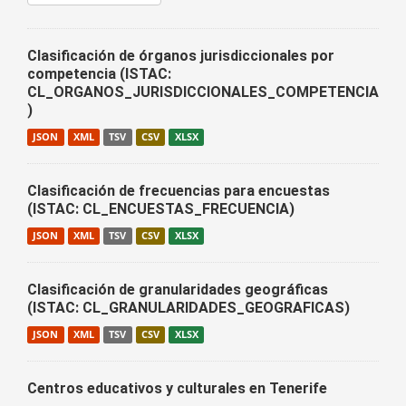
Clasificación de órganos jurisdiccionales por
competencia (ISTAC:
CL_ORGANOS_JURISDICCIONALES_COMPETENCIA
)
JSON
XML
TSV
CSV
XLSX
Clasificación de frecuencias para encuestas
(ISTAC: CL_ENCUESTAS_FRECUENCIA)
JSON
XML
TSV
CSV
XLSX
Clasificación de granularidades geográficas
(ISTAC: CL_GRANULARIDADES_GEOGRAFICAS)
JSON
XML
TSV
CSV
XLSX
Centros educativos y culturales en Tenerife