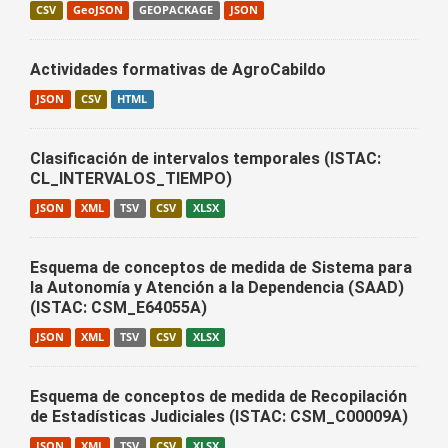
CSV
GeoJSON
GEOPACKAGE
JSON
Actividades formativas de AgroCabildo
JSON
CSV
HTML
Clasificación de intervalos temporales (ISTAC:
CL_INTERVALOS_TIEMPO)
JSON
XML
TSV
CSV
XLSX
Esquema de conceptos de medida de Sistema para
la Autonomía y Atención a la Dependencia (SAAD)
(ISTAC: CSM_E64055A)
JSON
XML
TSV
CSV
XLSX
Esquema de conceptos de medida de Recopilación
de Estadísticas Judiciales (ISTAC: CSM_C00009A)
JSON
XML
TSV
CSV
XLSX