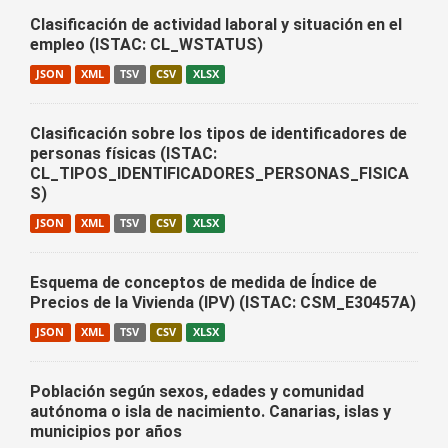
Clasificación de actividad laboral y situación en el
empleo (ISTAC: CL_WSTATUS)
JSON
XML
TSV
CSV
XLSX
Clasificación sobre los tipos de identificadores de
personas físicas (ISTAC:
CL_TIPOS_IDENTIFICADORES_PERSONAS_FISICA
S)
JSON
XML
TSV
CSV
XLSX
Esquema de conceptos de medida de Índice de
Precios de la Vivienda (IPV) (ISTAC: CSM_E30457A)
JSON
XML
TSV
CSV
XLSX
Población según sexos, edades y comunidad
autónoma o isla de nacimiento. Canarias, islas y
municipios por años