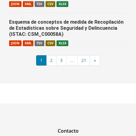
JSON
XML
TSV
CSV
XLSX
Esquema de conceptos de medida de Recopilación
de Estadísticas sobre Seguridad y Delincuencia
(ISTAC: CSM_C00058A)
JSON
XML
TSV
CSV
XLSX
1
2
3
...
21
»
Contacto