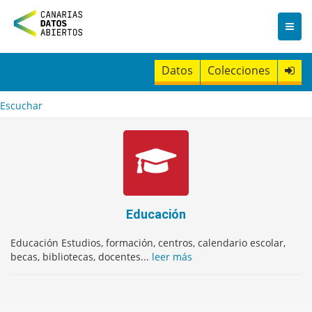
I
r
a
l
c
Datos
Colecciones
o
n
t
Escuchar
e
n
i
d
o
Educación
Educación Estudios, formación, centros, calendario escolar,
becas, bibliotecas, docentes...
leer más