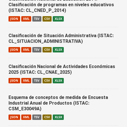
Clasificación de programas en niveles educativos
(ISTAC: CL_CNED_P_2014)
JSON
XML
TSV
CSV
XLSX
Clasificación de Situación Administrativa (ISTAC:
CL_SITUACION_ADMINISTRATIVA)
JSON
XML
TSV
CSV
XLSX
Clasificación Nacional de Actividades Económicas
2025 (ISTAC: CL_CNAE_2025)
JSON
XML
TSV
CSV
XLSX
Esquema de conceptos de medida de Encuesta
Industrial Anual de Productos (ISTAC:
CSM_E30049A)
JSON
XML
TSV
CSV
XLSX