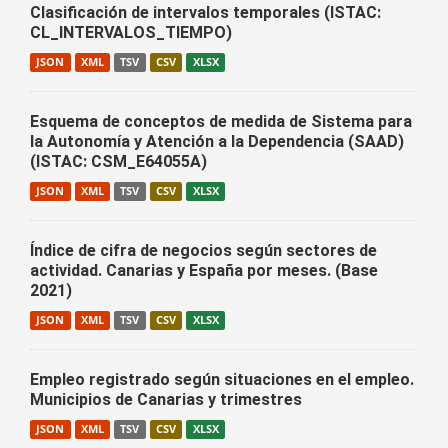
Clasificación de intervalos temporales (ISTAC:
CL_INTERVALOS_TIEMPO)
JSON
XML
TSV
CSV
XLSX
Esquema de conceptos de medida de Sistema para
la Autonomía y Atención a la Dependencia (SAAD)
(ISTAC: CSM_E64055A)
JSON
XML
TSV
CSV
XLSX
Índice de cifra de negocios según sectores de
actividad. Canarias y España por meses. (Base
2021)
JSON
XML
TSV
CSV
XLSX
Empleo registrado según situaciones en el empleo.
Municipios de Canarias y trimestres
JSON
XML
TSV
CSV
XLSX