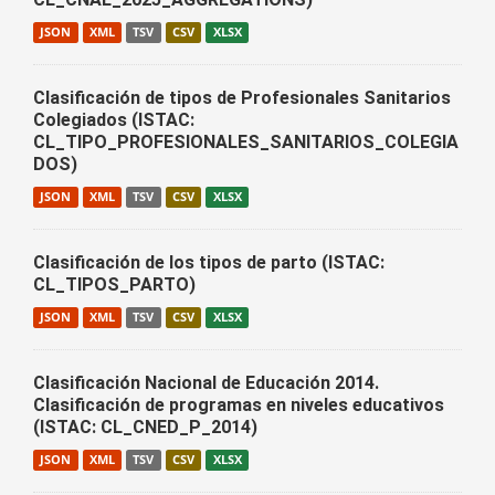
JSON
XML
TSV
CSV
XLSX
Clasificación de tipos de Profesionales Sanitarios
Colegiados (ISTAC:
CL_TIPO_PROFESIONALES_SANITARIOS_COLEGIA
DOS)
JSON
XML
TSV
CSV
XLSX
Clasificación de los tipos de parto (ISTAC:
CL_TIPOS_PARTO)
JSON
XML
TSV
CSV
XLSX
Clasificación Nacional de Educación 2014.
Clasificación de programas en niveles educativos
(ISTAC: CL_CNED_P_2014)
JSON
XML
TSV
CSV
XLSX