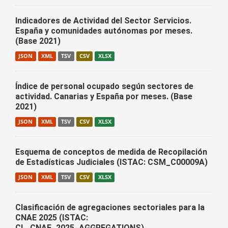
Indicadores de Actividad del Sector Servicios.
España y comunidades autónomas por meses.
(Base 2021)
JSON
XML
TSV
CSV
XLSX
Índice de personal ocupado según sectores de
actividad. Canarias y España por meses. (Base
2021)
JSON
XML
TSV
CSV
XLSX
Esquema de conceptos de medida de Recopilación
de Estadísticas Judiciales (ISTAC: CSM_C00009A)
JSON
XML
TSV
CSV
XLSX
Clasificación de agregaciones sectoriales para la
CNAE 2025 (ISTAC:
CL_CNAE_2025_AGGREGATIONS)