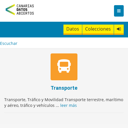
I
r
a
l
c
Datos
Colecciones
o
n
t
Escuchar
e
n
i
d
o
Transporte
Transporte, Tráfico y Movilidad Transporte terrestre, marítimo
y aéreo, tráfico y vehículos ...
leer más