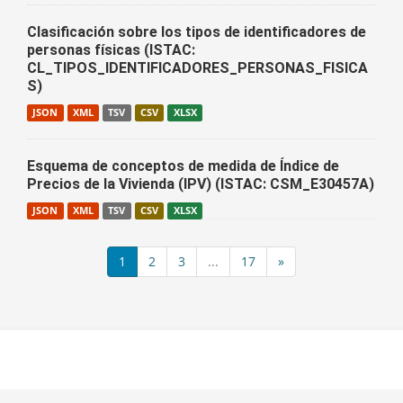
Clasificación sobre los tipos de identificadores de
personas físicas (ISTAC:
CL_TIPOS_IDENTIFICADORES_PERSONAS_FISICA
S)
JSON
XML
TSV
CSV
XLSX
Esquema de conceptos de medida de Índice de
Precios de la Vivienda (IPV) (ISTAC: CSM_E30457A)
JSON
XML
TSV
CSV
XLSX
1
2
3
...
17
»