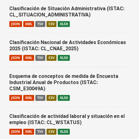
Clasificación de Situación Administrativa (ISTAC:
CL_SITUACION_ADMINISTRATIVA)
JSON
XML
TSV
CSV
XLSX
Clasificación Nacional de Actividades Económicas
2025 (ISTAC: CL_CNAE_2025)
JSON
XML
TSV
CSV
XLSX
Esquema de conceptos de medida de Encuesta
Industrial Anual de Productos (ISTAC:
CSM_E30049A)
JSON
XML
TSV
CSV
XLSX
Clasificación de actividad laboral y situación en el
empleo (ISTAC: CL_WSTATUS)
JSON
XML
TSV
CSV
XLSX