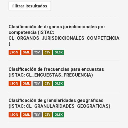
Filtrar Resultados
Clasificación de órganos jurisdiccionales por
competencia (ISTAC:
CL_ORGANOS_JURISDICCIONALES_COMPETENCIA
)
JSON
XML
TSV
CSV
XLSX
Clasificación de frecuencias para encuestas
(ISTAC: CL_ENCUESTAS_FRECUENCIA)
JSON
XML
TSV
CSV
XLSX
Clasificación de granularidades geográficas
(ISTAC: CL_GRANULARIDADES_GEOGRAFICAS)
JSON
XML
TSV
CSV
XLSX