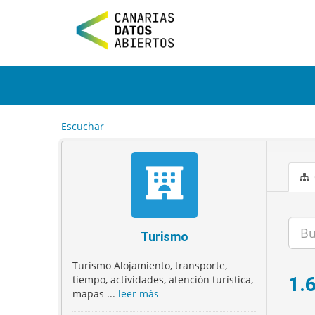
I
r
a
l
c
o
n
t
e
Escuchar
n
i
d
o
Turismo
Turismo Alojamiento, transporte,
tiempo, actividades, atención turística,
1.
mapas ...
leer más