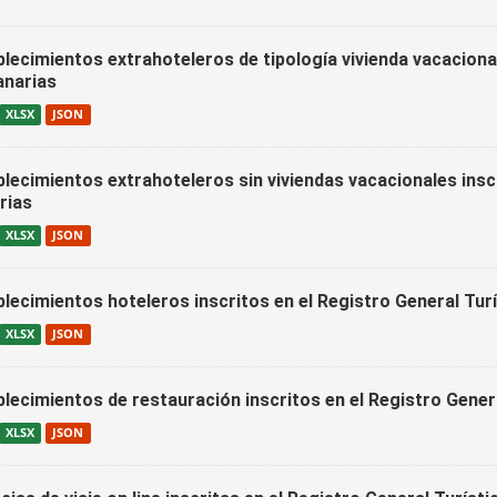
lecimientos extrahoteleros de tipología vivienda vacacional
anarias
XLSX
JSON
lecimientos extrahoteleros sin viviendas vacacionales inscr
rias
XLSX
JSON
blecimientos hoteleros inscritos en el Registro General Tur
XLSX
JSON
blecimientos de restauración inscritos en el Registro Gener
XLSX
JSON