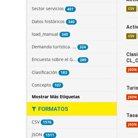
Sector servicios
401
CSV
Datos históricos
340
Acti
load_manual
340
CSV
Demanda turística. ...
324
Clas
Encuesta sobre el G...
289
CL_
JSON
Clasificación
183
Concepto
107
Turi
Mostrar Más Etiquetas
JSON
FORMATOS
Tasa
CSV
1576
JSON
JSON
1511