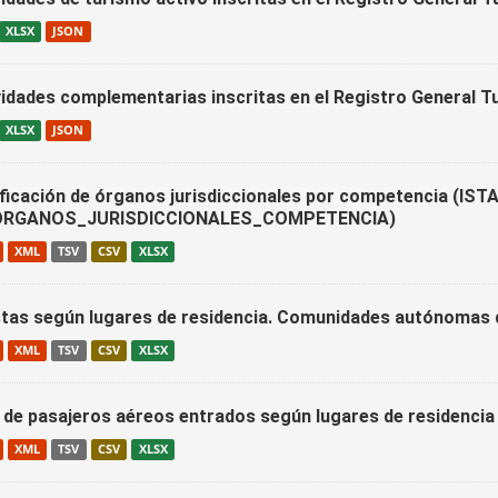
XLSX
JSON
vidades complementarias inscritas en el Registro General Tu
XLSX
JSON
ificación de órganos jurisdiccionales por competencia (IST
ORGANOS_JURISDICCIONALES_COMPETENCIA)
XML
TSV
CSV
XLSX
stas según lugares de residencia. Comunidades autónomas d
XML
TSV
CSV
XLSX
 de pasajeros aéreos entrados según lugares de residencia 
XML
TSV
CSV
XLSX