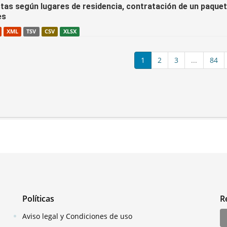
tas según lugares de residencia, contratación de un paquete
es
XML
TSV
CSV
XLSX
1
2
3
...
84
Políticas
R
Aviso legal y Condiciones de uso