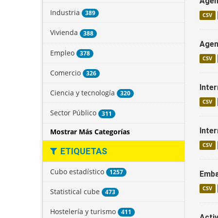
Agenc
Industria
389
CSV
Vivienda
388
Agenc
Empleo
378
CSV
Comercio
326
Inter
Ciencia y tecnología
320
CSV
Sector Público
311
Inter
Mostrar Más Categorías
CSV
ETIQUETAS
Cubo estadístico
1257
Emba
CSV
Statistical cube
473
Hostelería y turismo
411
Activ