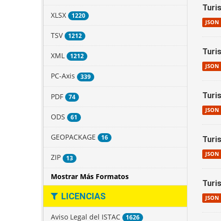
Turis
XLSX
1220
JSON
TSV
1212
Turi
XML
1212
JSON
PC-Axis
339
Turi
PDF
74
JSON
ODS
61
GEOPACKAGE
16
Turis
JSON
ZIP
13
Mostrar Más Formatos
Turis
LICENCIAS
JSON
Aviso Legal del ISTAC
1626