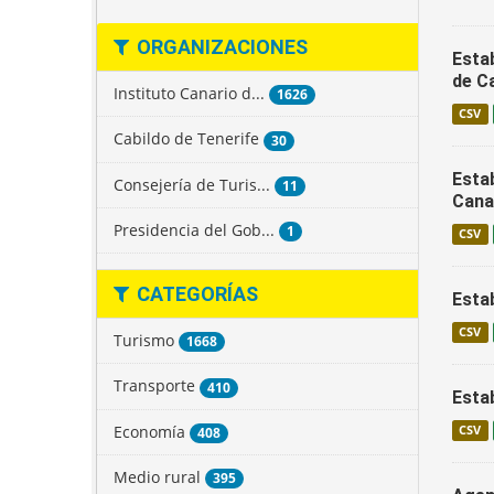
ORGANIZACIONES
Estab
de C
Instituto Canario d...
1626
CSV
Cabildo de Tenerife
30
Estab
Consejería de Turis...
11
Cana
Presidencia del Gob...
1
CSV
CATEGORÍAS
Esta
CSV
Turismo
1668
Transporte
410
Esta
Economía
CSV
408
Medio rural
395