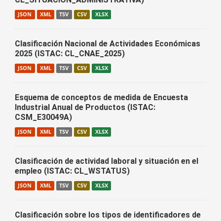
JSON
XML
TSV
CSV
XLSX
Clasificación Nacional de Actividades Económicas
2025 (ISTAC: CL_CNAE_2025)
JSON
XML
TSV
CSV
XLSX
Esquema de conceptos de medida de Encuesta
Industrial Anual de Productos (ISTAC:
CSM_E30049A)
JSON
XML
TSV
CSV
XLSX
Clasificación de actividad laboral y situación en el
empleo (ISTAC: CL_WSTATUS)
JSON
XML
TSV
CSV
XLSX
Clasificación sobre los tipos de identificadores de