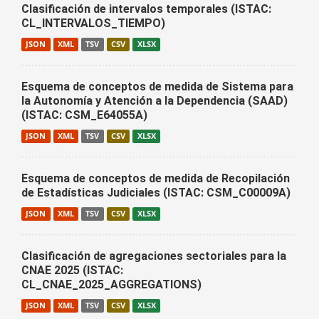
Clasificación de intervalos temporales (ISTAC:
CL_INTERVALOS_TIEMPO)
JSON
XML
TSV
CSV
XLSX
Esquema de conceptos de medida de Sistema para
la Autonomía y Atención a la Dependencia (SAAD)
(ISTAC: CSM_E64055A)
JSON
XML
TSV
CSV
XLSX
Esquema de conceptos de medida de Recopilación
de Estadísticas Judiciales (ISTAC: CSM_C00009A)
JSON
XML
TSV
CSV
XLSX
Clasificación de agregaciones sectoriales para la
CNAE 2025 (ISTAC:
CL_CNAE_2025_AGGREGATIONS)
JSON
XML
TSV
CSV
XLSX