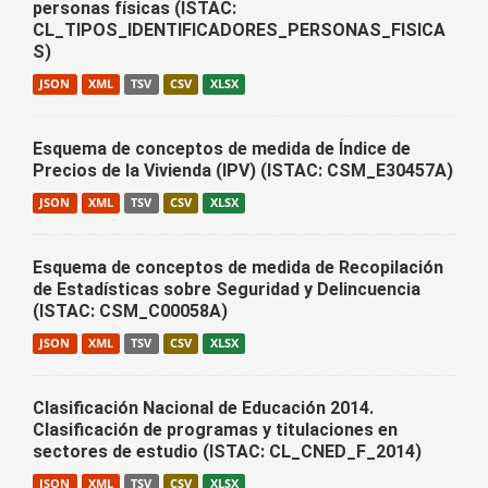
personas físicas (ISTAC:
CL_TIPOS_IDENTIFICADORES_PERSONAS_FISICA
S)
JSON
XML
TSV
CSV
XLSX
Esquema de conceptos de medida de Índice de
Precios de la Vivienda (IPV) (ISTAC: CSM_E30457A)
JSON
XML
TSV
CSV
XLSX
Esquema de conceptos de medida de Recopilación
de Estadísticas sobre Seguridad y Delincuencia
(ISTAC: CSM_C00058A)
JSON
XML
TSV
CSV
XLSX
Clasificación Nacional de Educación 2014.
Clasificación de programas y titulaciones en
sectores de estudio (ISTAC: CL_CNED_F_2014)
JSON
XML
TSV
CSV
XLSX