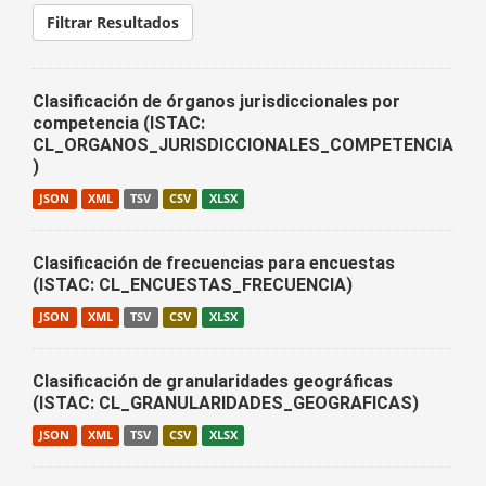
Filtrar Resultados
Clasificación de órganos jurisdiccionales por
competencia (ISTAC:
CL_ORGANOS_JURISDICCIONALES_COMPETENCIA
)
JSON
XML
TSV
CSV
XLSX
Clasificación de frecuencias para encuestas
(ISTAC: CL_ENCUESTAS_FRECUENCIA)
JSON
XML
TSV
CSV
XLSX
Clasificación de granularidades geográficas
(ISTAC: CL_GRANULARIDADES_GEOGRAFICAS)
JSON
XML
TSV
CSV
XLSX