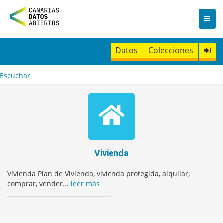
I
r
a
l
c
Datos
Colecciones
o
n
t
Escuchar
e
n
i
d
o
Vivienda
Vivienda Plan de Vivienda, vivienda protegida, alquilar,
comprar, vender...
leer más