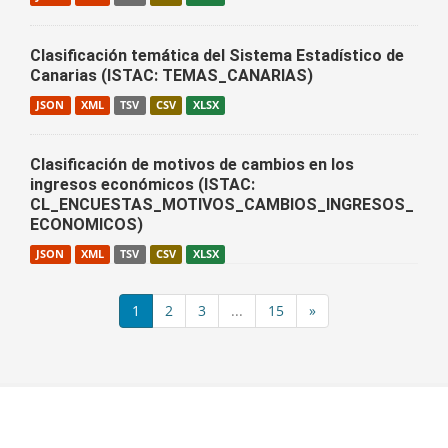
Clasificación temática del Sistema Estadístico de
Canarias (ISTAC: TEMAS_CANARIAS)
JSON
XML
TSV
CSV
XLSX
Clasificación de motivos de cambios en los
ingresos económicos (ISTAC:
CL_ENCUESTAS_MOTIVOS_CAMBIOS_INGRESOS_
ECONOMICOS)
JSON
XML
TSV
CSV
XLSX
1
2
3
...
15
»