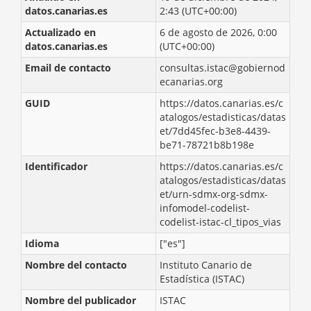
datos.canarias.es
2:43 (UTC+00:00)
Actualizado en
6 de agosto de 2026, 0:00
datos.canarias.es
(UTC+00:00)
Email de contacto
consultas.istac@gobiernod
ecanarias.org
GUID
https://datos.canarias.es/c
atalogos/estadisticas/datas
et/7dd45fec-b3e8-4439-
be71-78721b8b198e
Identificador
https://datos.canarias.es/c
atalogos/estadisticas/datas
et/urn-sdmx-org-sdmx-
infomodel-codelist-
codelist-istac-cl_tipos_vias
Idioma
["es"]
Nombre del contacto
Instituto Canario de
Estadística (ISTAC)
Nombre del publicador
ISTAC