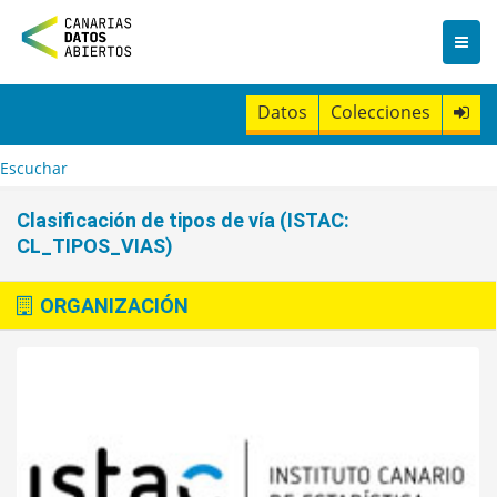
I
r
a
l
c
Datos
Colecciones
o
n
t
Escuchar
e
n
Clasificación de tipos de vía (ISTAC:
i
CL_TIPOS_VIAS)
d
o
ORGANIZACIÓN