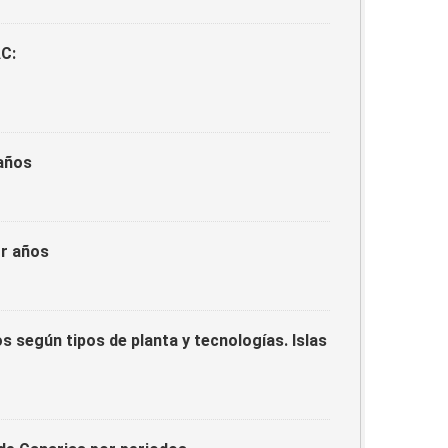
AC:
 años
or años
s según tipos de planta y tecnologías. Islas