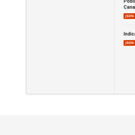
Pobl
Cana
JSON
Indi
JSON