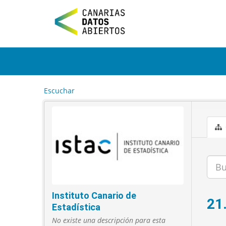
I
r
a
l
c
o
n
t
e
Escuchar
n
i
d
o
Instituto Canario de
21
Estadística
No existe una descripción para esta