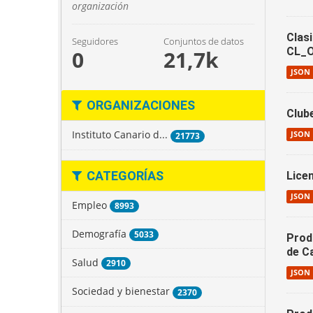
organización
Clas
Seguidores
Conjuntos de datos
CL_
0
21,7k
JSON
ORGANIZACIONES
Club
Instituto Canario d...
JSON
21773
CATEGORÍAS
Lice
JSON
Empleo
8993
Demografía
5033
Produ
de C
Salud
2910
JSON
Sociedad y bienestar
2370