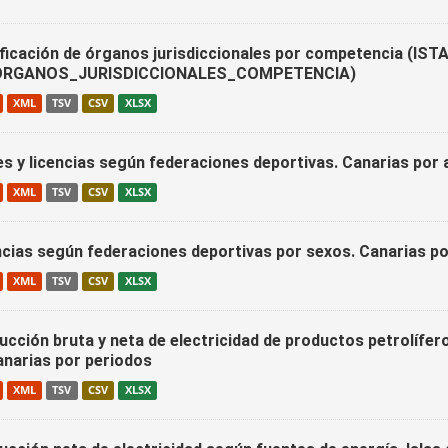
ificación de órganos jurisdiccionales por competencia (IST
ORGANOS_JURISDICCIONALES_COMPETENCIA)
XML
TSV
CSV
XLSX
es y licencias según federaciones deportivas. Canarias por
XML
TSV
CSV
XLSX
ncias según federaciones deportivas por sexos. Canarias p
XML
TSV
CSV
XLSX
cción bruta y neta de electricidad de productos petrolífero
anarias por periodos
XML
TSV
CSV
XLSX