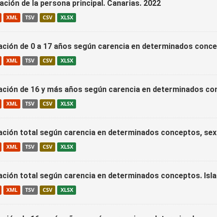
ción de la persona principal. Canarias. 2022
XML
TSV
CSV
XLSX
ación de 0 a 17 años según carencia en determinados concep
XML
TSV
CSV
XLSX
ación de 16 y más años según carencia en determinados conc
XML
TSV
CSV
XLSX
ación total según carencia en determinados conceptos, sex
XML
TSV
CSV
XLSX
ación total según carencia en determinados conceptos. Isla
XML
TSV
CSV
XLSX