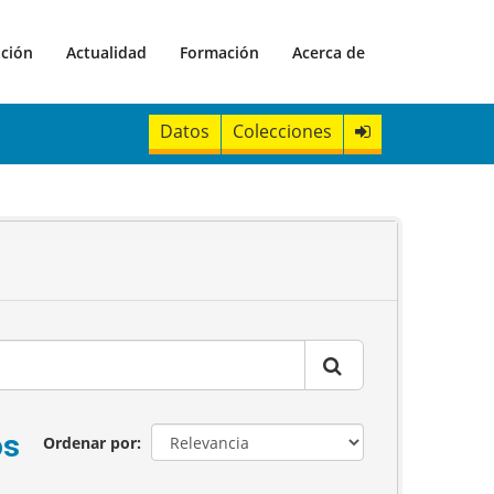
ación
Actualidad
Formación
Acerca de
Datos
Colecciones
os
Ordenar por