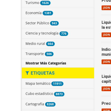
Prod
Turismo
1626
JSON
Economía
1381
Liqu
Sector Público
943
la e
Ciencia y tecnología
776
JSON
Medio rural
664
Indi
Transporte
506
muni
JSON
Mostrar Más Categorías
ETIQUETAS
Liqu
capí
Mapa temático
11911
JSON
Cubo estadístico
8873
Prec
Cartografía
8268
JSON