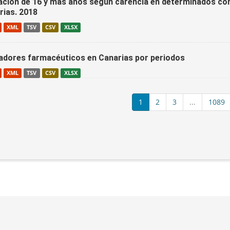
ación de 16 y más años según carencia en determinados conc
rias. 2018
XML
TSV
CSV
XLSX
cadores farmacéuticos en Canarias por periodos
XML
TSV
CSV
XLSX
1
2
3
...
1089