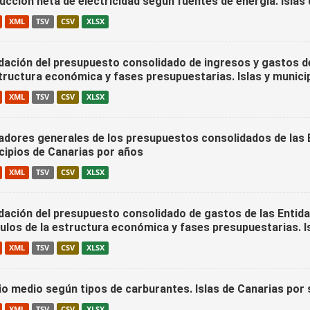
ucción neta de electricidad según fuentes de energía. Islas
XML
TSV
CSV
XLSX
idación del presupuesto consolidado de ingresos y gastos d
structura económica y fases presupuestarias. Islas y munici
XML
TSV
CSV
XLSX
cadores generales de los presupuestos consolidados de las E
cipios de Canarias por años
XML
TSV
CSV
XLSX
idación del presupuesto consolidado de gastos de las Entid
tulos de la estructura económica y fases presupuestarias. I
XML
TSV
CSV
XLSX
io medio según tipos de carburantes. Islas de Canarias po
XML
TSV
CSV
XLSX