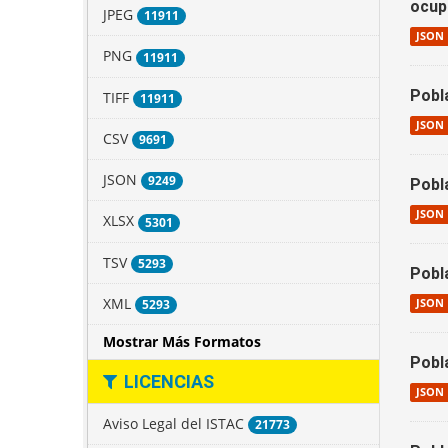
ocupa
JPEG
11911
JSON
PNG
11911
Pobl
TIFF
11911
JSON
CSV
9691
JSON
9249
Pobl
JSON
XLSX
5301
TSV
5293
Pobl
XML
JSON
5293
Mostrar Más Formatos
Pobl
LICENCIAS
JSON
Aviso Legal del ISTAC
21773