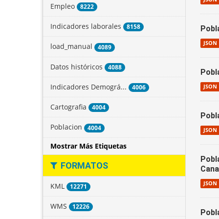
Empleo
8222
Indicadores laborales
8158
Pobl
JSON
load_manual
4089
Datos históricos
4088
Pobl
Indicadores Demográ...
JSON
4006
Cartografia
4004
Pobl
Poblacion
4004
JSON
Mostrar Más Etiquetas
Pobl
FORMATOS
Cana
JSON
KML
12271
WMS
12226
Pobl