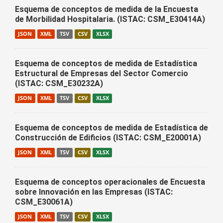
Esquema de conceptos de medida de la Encuesta
de Morbilidad Hospitalaria. (ISTAC: CSM_E30414A)
JSON
XML
TSV
CSV
XLSX
Esquema de conceptos de medida de Estadística
Estructural de Empresas del Sector Comercio
(ISTAC: CSM_E30232A)
JSON
XML
TSV
CSV
XLSX
Esquema de conceptos de medida de Estadística de
Construcción de Edificios (ISTAC: CSM_E20001A)
JSON
XML
TSV
CSV
XLSX
Esquema de conceptos operacionales de Encuesta
sobre Innovación en las Empresas (ISTAC:
CSM_E30061A)
JSON
XML
TSV
CSV
XLSX