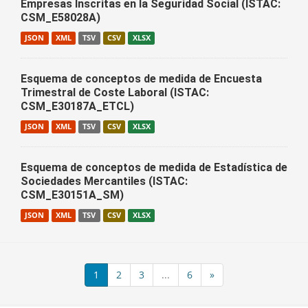
Empresas Inscritas en la Seguridad Social (ISTAC:
CSM_E58028A)
JSON
XML
TSV
CSV
XLSX
Esquema de conceptos de medida de Encuesta
Trimestral de Coste Laboral (ISTAC:
CSM_E30187A_ETCL)
JSON
XML
TSV
CSV
XLSX
Esquema de conceptos de medida de Estadística de
Sociedades Mercantiles (ISTAC:
CSM_E30151A_SM)
JSON
XML
TSV
CSV
XLSX
1
2
3
...
6
»