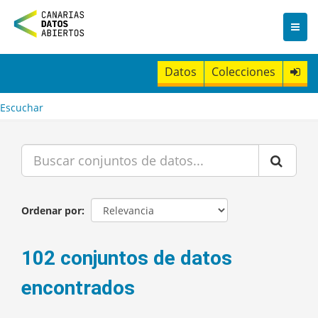
I
r
a
l
c
Datos
Colecciones
o
n
t
Escuchar
e
n
i
d
o
Ordenar por
102 conjuntos de datos
encontrados