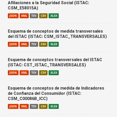
Afiliaciones a la Seguridad Social (ISTAC:
CSM_E58015A)
JSON
XML
TSV
CSV
XLSX
Esquema de conceptos de medida transversales
del ISTAC (ISTAC: CSM_ISTAC_TRANSVERSALES)
JSON
XML
TSV
CSV
XLSX
Esquema de conceptos transversales del ISTAC
(ISTAC: CST_ISTAC_TRANSVERSALES)
JSON
XML
TSV
CSV
XLSX
Esquema de conceptos de medida de Indicadores
de Confianza del Consumidor (ISTAC:
CSM_C00086B_ICC)
JSON
XML
TSV
CSV
XLSX