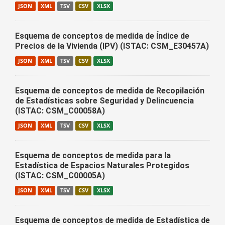
JSON
XML
TSV
CSV
XLSX
Esquema de conceptos de medida de Índice de
Precios de la Vivienda (IPV) (ISTAC: CSM_E30457A)
JSON
XML
TSV
CSV
XLSX
Esquema de conceptos de medida de Recopilación
de Estadísticas sobre Seguridad y Delincuencia
(ISTAC: CSM_C00058A)
JSON
XML
TSV
CSV
XLSX
Esquema de conceptos de medida para la
Estadística de Espacios Naturales Protegidos
(ISTAC: CSM_C00005A)
JSON
XML
TSV
CSV
XLSX
Esquema de conceptos de medida de Estadística de