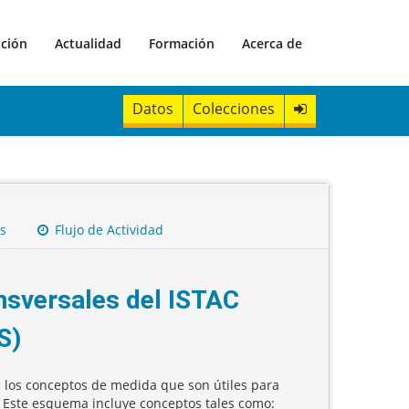
ación
Actualidad
Formación
Acerca de
Datos
Colecciones
s
Flujo de Actividad
sversales del ISTAC
S)
 los conceptos de medida que son útiles para
. Este esquema incluye conceptos tales como: