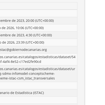
iembre de 2023, 20:00 (UTC+00:00)
o de 2026, 10:06 (UTC+00:00)
iembre de 2023, 4:30 (UTC+00:00)
o de 2026, 23:39 (UTC+00:00)
istac@gobiernodecanarias.org
tos.canarias.es/catalogos/estadisticas/dataset/54
af-4af4-8e52-c17ed2fe90cd
tos.canarias.es/catalogos/estadisticas/dataset/ur
g-sdmx-infomodel-conceptscheme-
eme-istac-csm_istac_transversales
]
anario de Estadística (ISTAC)