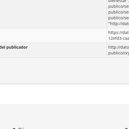
bienestar",
publico/se
publico/se
publico/se
"http://da
https://da
12efd3-ca
del publicador
http://dat
publico/o