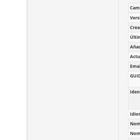
Cam
Vers
Cre
Últi
Añad
Actu
Emai
GUI
Iden
Idi
Nomb
Nomb