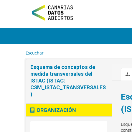
I
r
a
l
c
o
n
t
e
Escuchar
n
i
Esquema de conceptos de
d
o
medida transversales del
ISTAC (ISTAC:
CSM_ISTAC_TRANSVERSALES
)
Es
(I
ORGANIZACIÓN
Esque
const