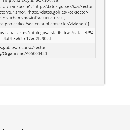
 "http://datos.gob.es/kos/sector-
ctor/transporte", "http://datos.gob.es/kos/sector-
ctor/turismo", "http://datos.gob.es/kos/sector-
ctor/urbanismo-infraestructuras",
tos.gob.es/kos/sector-publico/sector/vivienda"]
tos.canarias.es/catalogos/estadisticas/dataset/54
af-4af4-8e52-c17ed2fe90cd
os.gob.es/recurso/sector-
rg/Organismo/A05003423