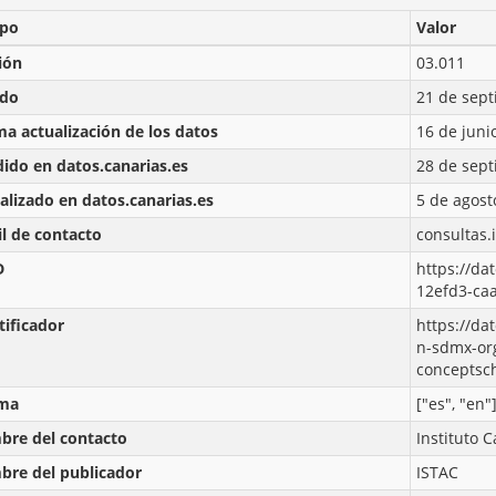
po
Valor
ión
03.011
ado
21 de sept
ma actualización de los datos
16 de juni
ido en datos.canarias.es
28 de sept
alizado en datos.canarias.es
5 de agost
l de contacto
consultas.
D
https://da
12efd3-ca
tificador
https://da
n-sdmx-or
conceptsch
oma
["es", "en"
re del contacto
Instituto C
re del publicador
ISTAC