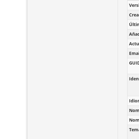
Vers
Cre
Últi
Añad
Actu
Emai
GUI
Iden
Idi
Nomb
Nomb
Tem