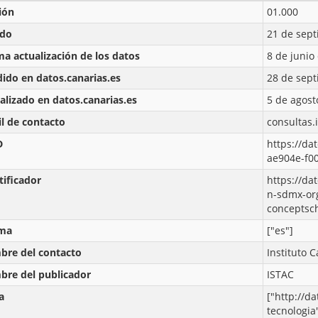
ión
01.000
ado
21 de sept
ma actualización de los datos
8 de junio
ido en datos.canarias.es
28 de sept
alizado en datos.canarias.es
5 de agost
l de contacto
consultas.
D
https://da
ae904e-f0
tificador
https://da
n-sdmx-or
conceptsc
oma
["es"]
re del contacto
Instituto C
re del publicador
ISTAC
a
["http://d
tecnologia"