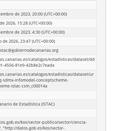
iembre de 2023, 20:00 (UTC+00:00)
 de 2026, 15:28 (UTC+00:00)
iembre de 2023, 4:30 (UTC+00:00)
o de 2026, 23:47 (UTC+00:00)
istac@gobiernodecanarias.org
tos.canarias.es/catalogos/estadisticas/dataset/dd
01-4556-81e9-42b8e2c7eada
tos.canarias.es/catalogos/estadisticas/dataset/ur
g-sdmx-infomodel-conceptscheme-
heme-istac-csm_c00014a
anario de Estadística (ISTAC)
atos.gob.es/kos/sector-publico/sector/ciencia-
, "http://datos.gob.es/kos/sector-