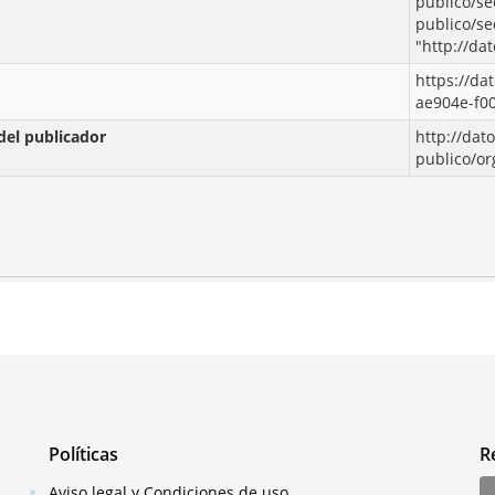
publico/se
publico/se
"http://da
https://da
ae904e-f0
del publicador
http://dat
publico/o
Políticas
R
Aviso legal y Condiciones de uso