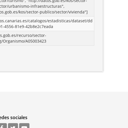
ctor/turismo", "http://datos.gob.es/kos/sector-
ctor/urbanismo-infraestructuras",
tos.gob.es/kos/sector-publico/sector/vivienda"]
tos.canarias.es/catalogos/estadisticas/dataset/dd
01-4556-81e9-42b8e2c7eada
os.gob.es/recurso/sector-
rg/Organismo/A05003423
edes sociales