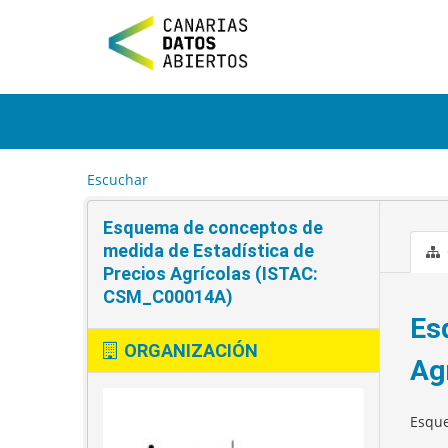
I
r
a
l
c
o
n
t
e
Escuchar
n
i
Esquema de conceptos de
d
o
medida de Estadística de
Precios Agrícolas (ISTAC:
CSM_C00014A)
Es
ORGANIZACIÓN
Ag
Esque