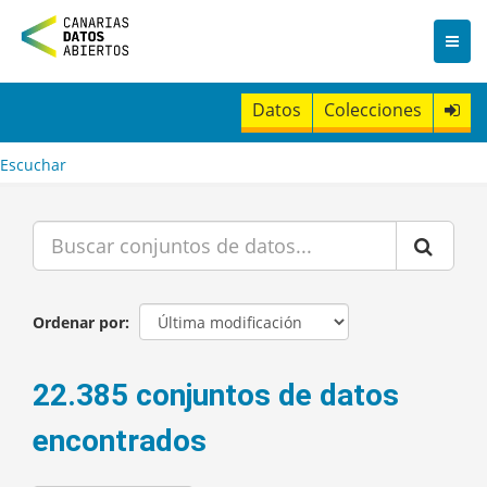
I
r
a
l
c
Datos
Colecciones
o
n
t
Escuchar
e
n
i
d
o
Ordenar por
22.385 conjuntos de datos
encontrados