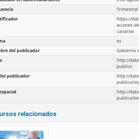
uencia
Trimestral
tificador
https://da
aciones-de
canarias
oma
es
re del publicador
Gobierno 
a
http://dat
publico
del publicador
http://dat
publico/o
espacial
http://dat
publico/te
ursos relacionados