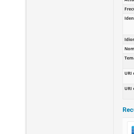
Frec
Iden
Idi
Nomb
Tem
URI 
URI 
Rec