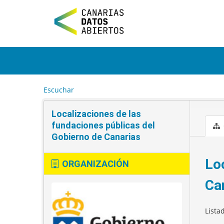
I
r
a
l
c
o
n
t
e
Escuchar
n
i
Localizaciones de las
d
o
fundaciones públicas del
Gobierno de Canarias
Lo
ORGANIZACIÓN
Ca
Lista