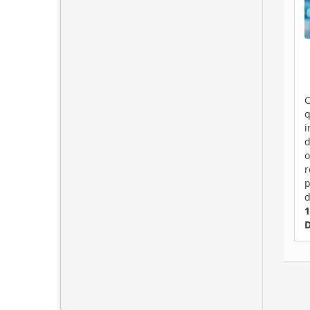
C
q
i
d
o
r
p
d
1
D