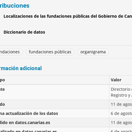
tribuciones
Localizaciones de las fundaciones públicas del Gobierno de Can
Diccionario de datos
ndaciones
fundaciones públicas
organigrama
rmación adicional
po
Valor
te
Directorio
Registro y
ado
11 de agos
ma actualización de los datos
6 de agost
ido en datos.canarias.es
11 de agos
alizado en datos.canarias.es
6 de agost