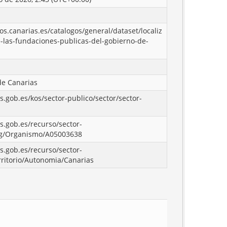
tos.canarias.es/catalogos/general/dataset/localiz
-las-fundaciones-publicas-del-gobierno-de-
de Canarias
os.gob.es/kos/sector-publico/sector/sector-
os.gob.es/recurso/sector-
rg/Organismo/A05003638
os.gob.es/recurso/sector-
rritorio/Autonomia/Canarias