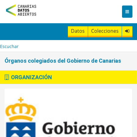
I
r
a
l
c
Datos
Colecciones
o
n
t
Escuchar
e
n
Órganos colegiados del Gobierno de Canarias
i
d
o
ORGANIZACIÓN