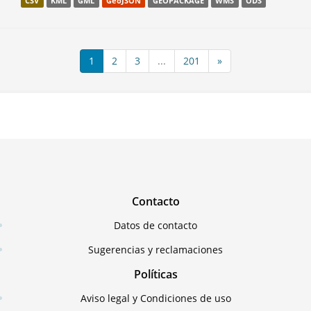
CSV
KML
GML
GeoJSON
GEOPACKAGE
WMS
ODS
1
2
3
...
201
»
Contacto
Datos de contacto
Sugerencias y reclamaciones
Políticas
Aviso legal y Condiciones de uso