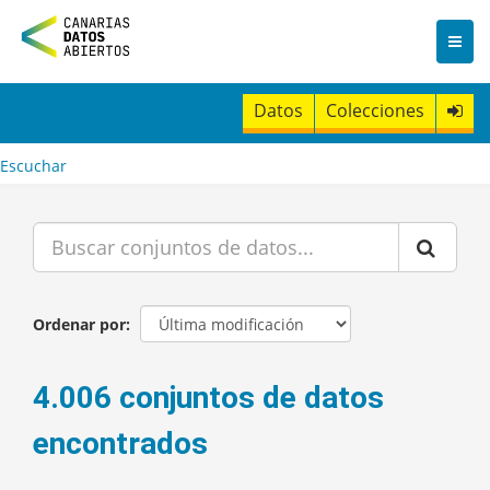
I
r
a
l
c
Datos
Colecciones
o
n
t
Escuchar
e
n
i
d
o
Ordenar por
4.006 conjuntos de datos
encontrados