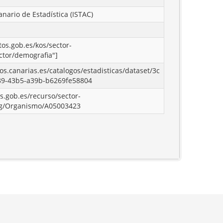
anario de Estadística (ISTAC)
tos.gob.es/kos/sector-
ctor/demografia"]
tos.canarias.es/catalogos/estadisticas/dataset/3c
89-43b5-a39b-b6269fe58804
os.gob.es/recurso/sector-
rg/Organismo/A05003423