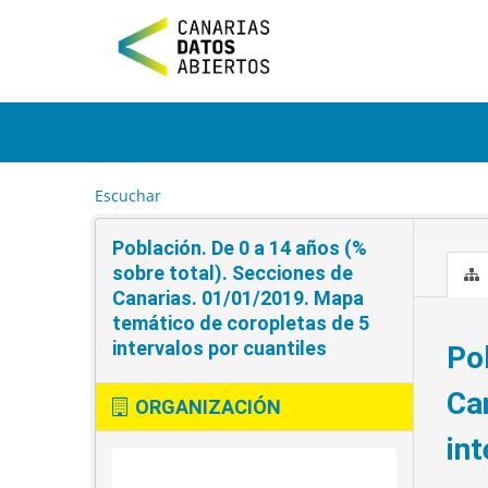
I
r
a
l
c
o
n
t
e
Escuchar
n
i
Población. De 0 a 14 años (%
d
o
sobre total). Secciones de
Canarias. 01/01/2019. Mapa
temático de coropletas de 5
intervalos por cuantiles
Po
Ca
ORGANIZACIÓN
int