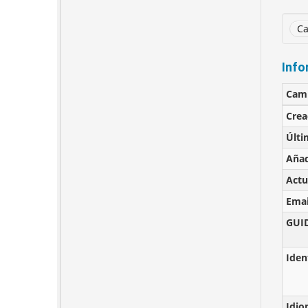
Ca
Info
Cam
Cre
Últi
Añad
Actu
Emai
GUI
Iden
Idi