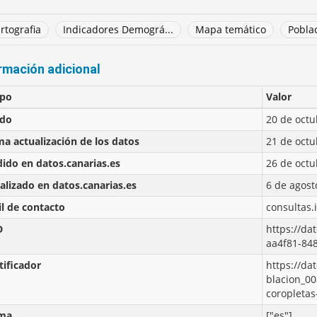
rtografia
Indicadores Demográ...
Mapa temático
Pobla
rmación adicional
po
Valor
ado
20 de octu
ma actualización de los datos
21 de octu
ido en datos.canarias.es
26 de octu
alizado en datos.canarias.es
6 de agost
l de contacto
consultas.
D
https://da
aa4f81-84
tificador
https://da
blacion_0
coropletas
oma
["es"]