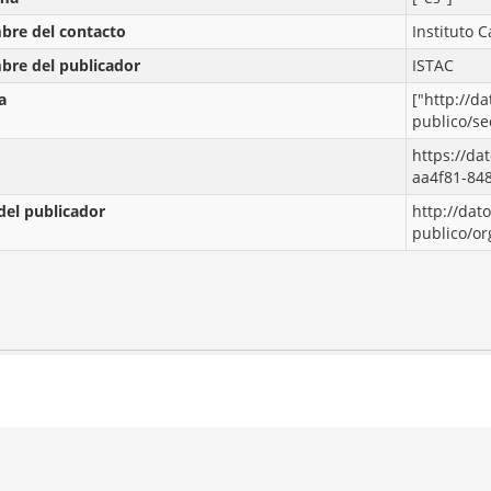
re del contacto
Instituto C
re del publicador
ISTAC
a
["http://da
publico/se
https://da
aa4f81-84
del publicador
http://dat
publico/o