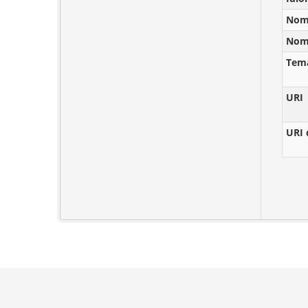
Nomb
Nomb
Tem
URI
URI 