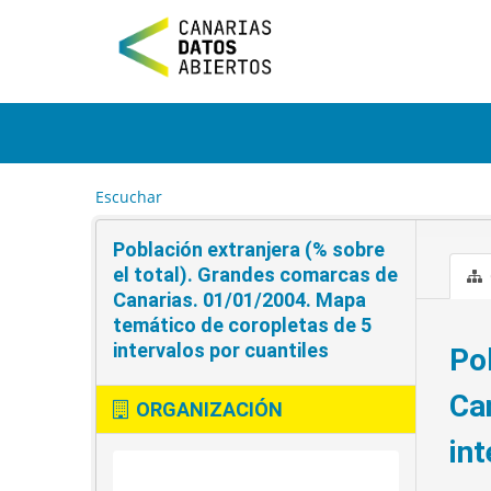
I
r
a
l
c
o
n
t
e
Escuchar
n
i
Población extranjera (% sobre
d
o
el total). Grandes comarcas de
Canarias. 01/01/2004. Mapa
temático de coropletas de 5
intervalos por cuantiles
Po
Ca
ORGANIZACIÓN
int