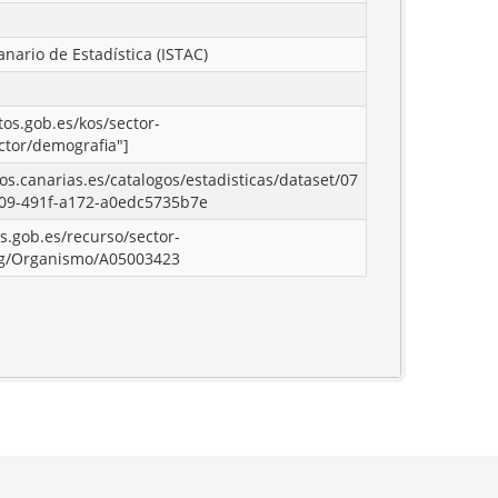
anario de Estadística (ISTAC)
tos.gob.es/kos/sector-
ctor/demografia"]
tos.canarias.es/catalogos/estadisticas/dataset/07
09-491f-a172-a0edc5735b7e
os.gob.es/recurso/sector-
rg/Organismo/A05003423