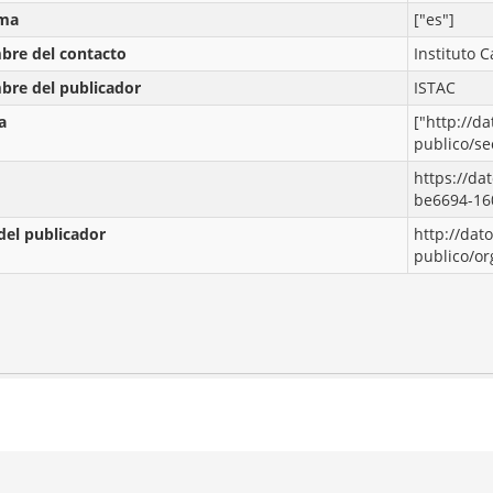
oma
["es"]
re del contacto
Instituto C
re del publicador
ISTAC
a
["http://da
publico/se
https://da
be6694-16
del publicador
http://dat
publico/o