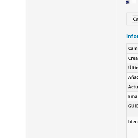
Ca
Info
Cam
Cre
Últi
Añad
Actu
Emai
GUI
Iden