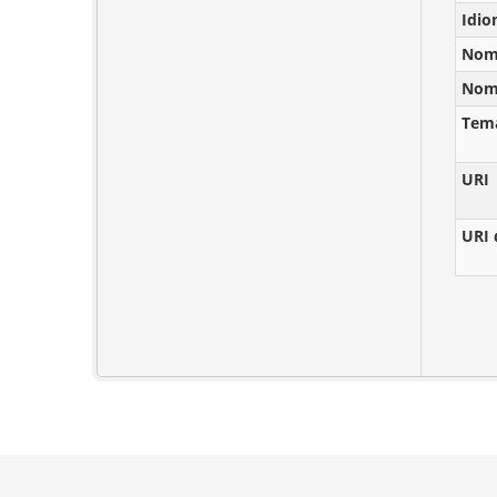
Idi
Nomb
Nomb
Tem
URI
URI 