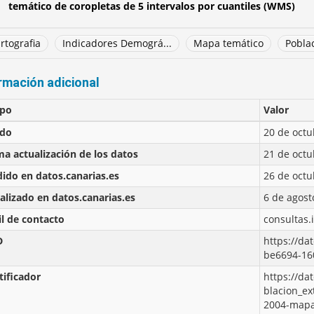
temático de coropletas de 5 intervalos por cuantiles (WMS)
rtografia
Indicadores Demográ...
Mapa temático
Pobla
rmación adicional
po
Valor
ado
20 de octu
ma actualización de los datos
21 de octu
ido en datos.canarias.es
26 de octu
alizado en datos.canarias.es
6 de agost
l de contacto
consultas.
D
https://da
be6694-16
tificador
https://da
blacion_ex
2004-mapa