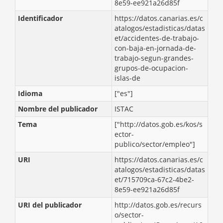
8e59-ee921a26d85f
Identificador
https://datos.canarias.es/c
atalogos/estadisticas/datas
et/accidentes-de-trabajo-
con-baja-en-jornada-de-
trabajo-segun-grandes-
grupos-de-ocupacion-
islas-de
Idioma
["es"]
Nombre del publicador
ISTAC
Tema
["http://datos.gob.es/kos/s
ector-
publico/sector/empleo"]
URI
https://datos.canarias.es/c
atalogos/estadisticas/datas
et/715709ca-67c2-4be2-
8e59-ee921a26d85f
URI del publicador
http://datos.gob.es/recurs
o/sector-