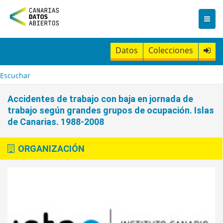
I
r
a
l
c
Datos
Colecciones
o
n
t
Escuchar
e
n
Accidentes de trabajo con baja en jornada de
i
trabajo según grandes grupos de ocupación. Islas
d
de Canarias. 1988-2008
o
ORGANIZACIÓN