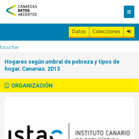
I
r
a
l
c
Datos
Colecciones
o
n
t
Escuchar
e
n
Hogares según umbral de pobreza y tipos de
i
hogar. Canarias. 2013
d
o
ORGANIZACIÓN