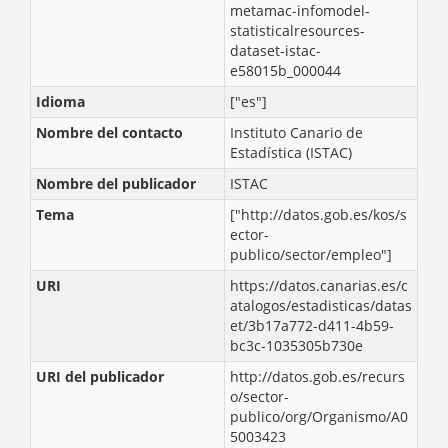
metamac-infomodel-
statisticalresources-
dataset-istac-
e58015b_000044
Idioma
["es"]
Nombre del contacto
Instituto Canario de
Estadística (ISTAC)
Nombre del publicador
ISTAC
Tema
["http://datos.gob.es/kos/s
ector-
publico/sector/empleo"]
URI
https://datos.canarias.es/c
atalogos/estadisticas/datas
et/3b17a772-d411-4b59-
bc3c-1035305b730e
URI del publicador
http://datos.gob.es/recurs
o/sector-
publico/org/Organismo/A0
5003423