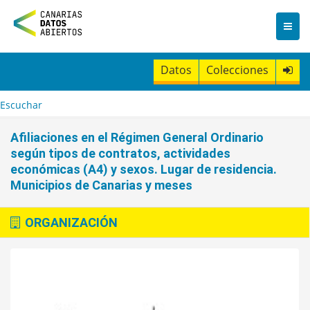
I
r
a
l
c
Datos
Colecciones
o
n
t
Escuchar
e
n
Afiliaciones en el Régimen General Ordinario
i
según tipos de contratos, actividades
d
económicas (A4) y sexos. Lugar de residencia.
o
Municipios de Canarias y meses
ORGANIZACIÓN