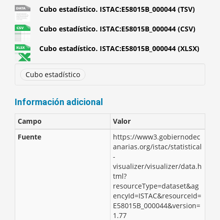
Cubo estadístico. ISTAC:E58015B_000044 (TSV)
Cubo estadístico. ISTAC:E58015B_000044 (CSV)
Cubo estadístico. ISTAC:E58015B_000044 (XLSX)
Cubo estadístico
Información adicional
Campo
Valor
Fuente
https://www3.gobiernodec
anarias.org/istac/statistical
-
visualizer/visualizer/data.h
tml?
resourceType=dataset&ag
encyId=ISTAC&resourceId=
E58015B_000044&version=
1.77