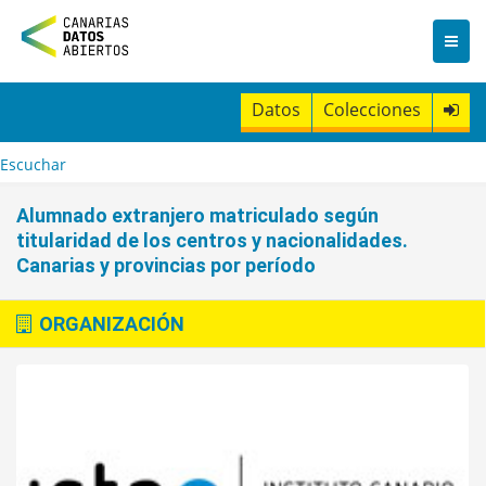
I
r
a
l
c
Datos
Colecciones
o
n
t
Escuchar
e
n
Alumnado extranjero matriculado según
i
titularidad de los centros y nacionalidades.
d
Canarias y provincias por período
o
ORGANIZACIÓN