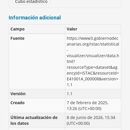
Cubo estadístico
Información adicional
Campo
Valor
Fuente
https://www3.gobiernodec
anarias.org/istac/statistical
-
visualizer/visualizer/data.h
tml?
resourceType=dataset&ag
encyId=ISTAC&resourceId=
E41001A_000008&version=
1.1
Versión
1.1
Creado
7 de febrero de 2025,
13:26 (UTC+00:00)
Última actualización de
8 de junio de 2026, 15:34
los datos
(UTC+00:00)