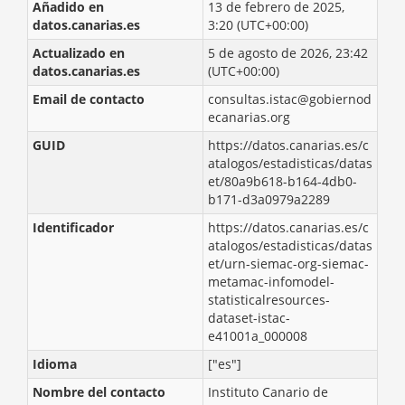
Añadido en
13 de febrero de 2025,
datos.canarias.es
3:20 (UTC+00:00)
Actualizado en
5 de agosto de 2026, 23:42
datos.canarias.es
(UTC+00:00)
Email de contacto
consultas.istac@gobiernod
ecanarias.org
GUID
https://datos.canarias.es/c
atalogos/estadisticas/datas
et/80a9b618-b164-4db0-
b171-d3a0979a2289
Identificador
https://datos.canarias.es/c
atalogos/estadisticas/datas
et/urn-siemac-org-siemac-
metamac-infomodel-
statisticalresources-
dataset-istac-
e41001a_000008
Idioma
["es"]
Nombre del contacto
Instituto Canario de