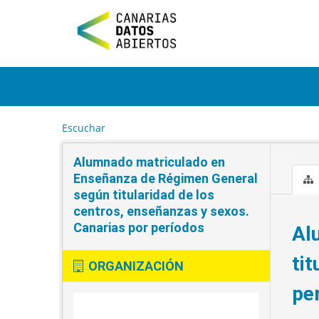
I
r
a
l
c
o
n
t
e
Escuchar
n
i
Alumnado matriculado en
d
o
Enseñanza de Régimen General
según titularidad de los
centros, enseñanzas y sexos.
Canarias por períodos
Al
ti
ORGANIZACIÓN
pe