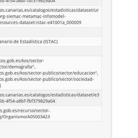
5b-4f54-a8bf-fbf379829a04
tos.canarias.es/catalogos/estadisticas/dataset/ur
org-siemac-metamac-infomodel-
lresources-dataset-istac-e41001a_000009
anario de Estadística (ISTAC)
tos.gob.es/kos/sector-
ctor/demografia",
tos.gob.es/kos/sector-publico/sector/educacion",
tos.gob.es/kos/sector-publico/sector/sociedad-
]
tos.canarias.es/catalogos/estadisticas/dataset/e3
5b-4f54-a8bf-fbf379829a04
os.gob.es/recurso/sector-
rg/Organismo/A05003423