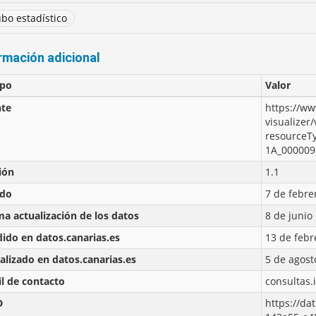
bo estadístico
rmación adicional
po
Valor
te
https://ww
visualizer/
resourceT
1A_000009
ión
1.1
ado
7 de febre
ma actualización de los datos
8 de junio
ido en datos.canarias.es
13 de febr
alizado en datos.canarias.es
5 de agost
l de contacto
consultas.
D
https://da