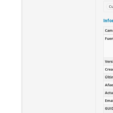
Cu
Info
Cam
Fuen
Vers
Cre
Últi
Añad
Actu
Emai
GUI