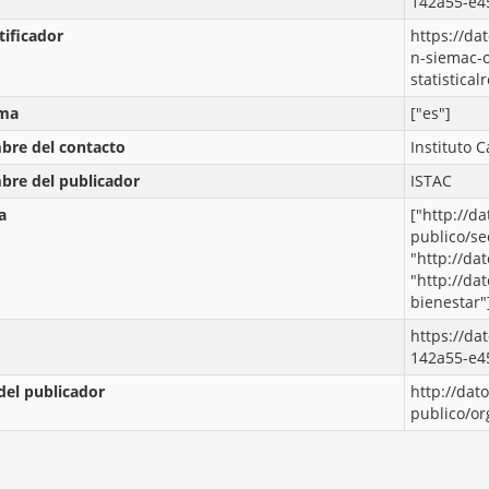
142a55-e4
tificador
https://da
n-siemac-
statistica
oma
["es"]
re del contacto
Instituto C
re del publicador
ISTAC
a
["http://da
publico/se
"http://da
"http://da
bienestar"
https://da
142a55-e4
del publicador
http://dat
publico/o