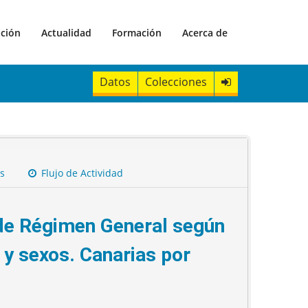
ación
Actualidad
Formación
Acerca de
Datos
Colecciones
s
Flujo de Actividad
de Régimen General según
 y sexos. Canarias por