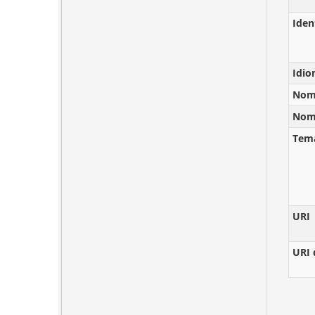
Iden
Idi
Nomb
Nomb
Tem
URI
URI 