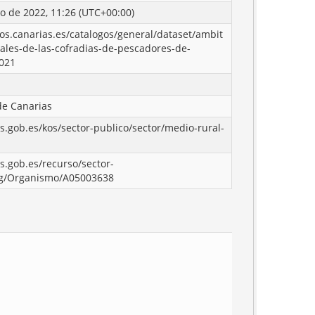
o de 2022, 11:26 (UTC+00:00)
tos.canarias.es/catalogos/general/dataset/ambit
riales-de-las-cofradias-de-pescadores-de-
2021
de Canarias
os.gob.es/kos/sector-publico/sector/medio-rural-
os.gob.es/recurso/sector-
rg/Organismo/A05003638