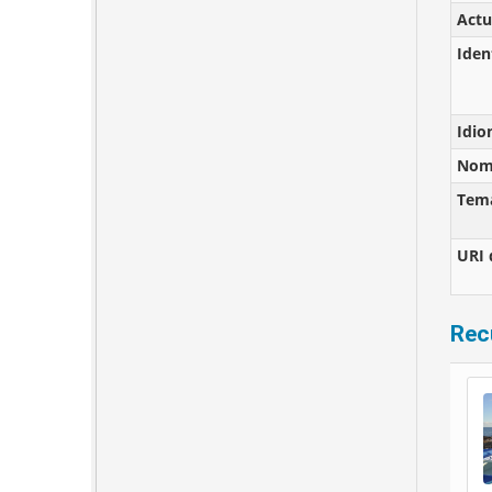
Actu
Iden
Idi
Nomb
Tem
URI 
Rec