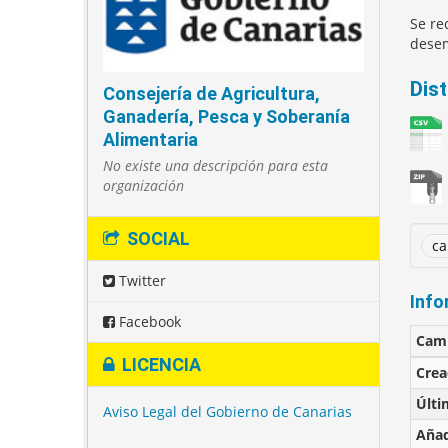
Se re
desem
Dis
Consejería de Agricultura,
Ganadería, Pesca y Soberanía
Alimentaria
No existe una descripción para esta
organización
SOCIAL
ca
Twitter
Info
Facebook
Cam
LICENCIA
Cre
Últi
Aviso Legal del Gobierno de Canarias
Añad