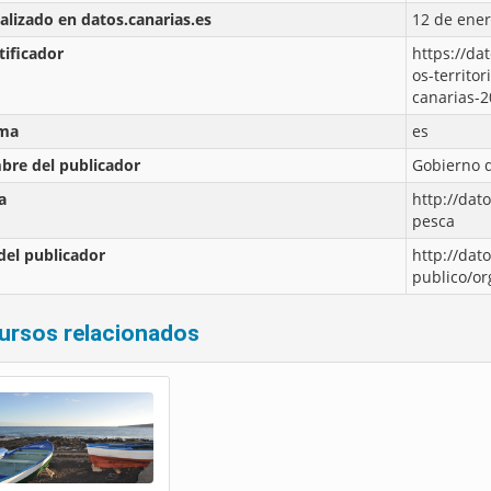
alizado en datos.canarias.es
12 de ener
tificador
https://da
os-territo
canarias-
oma
es
re del publicador
Gobierno 
a
http://dat
pesca
del publicador
http://dat
publico/o
ursos relacionados