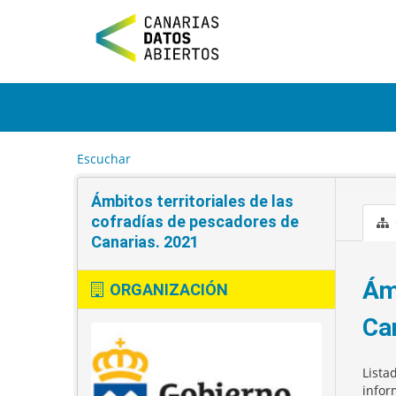
I
r
a
l
c
o
n
t
e
Escuchar
n
i
Ámbitos territoriales de las
d
o
cofradías de pescadores de
Canarias. 2021
Ám
ORGANIZACIÓN
Ca
Lista
infor