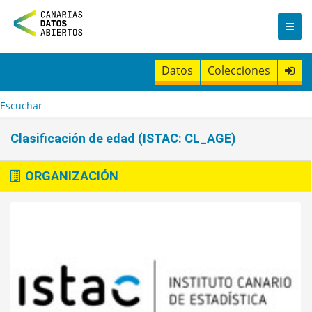
I
r
a
l
c
Datos
Colecciones
o
n
t
Escuchar
e
n
Clasificación de edad (ISTAC: CL_AGE)
i
d
o
ORGANIZACIÓN