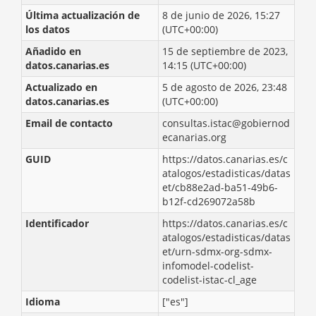
Última actualización de
8 de junio de 2026, 15:27
los datos
(UTC+00:00)
Añadido en
15 de septiembre de 2023,
datos.canarias.es
14:15 (UTC+00:00)
Actualizado en
5 de agosto de 2026, 23:48
datos.canarias.es
(UTC+00:00)
Email de contacto
consultas.istac@gobiernod
ecanarias.org
GUID
https://datos.canarias.es/c
atalogos/estadisticas/datas
et/cb88e2ad-ba51-49b6-
b12f-cd269072a58b
Identificador
https://datos.canarias.es/c
atalogos/estadisticas/datas
et/urn-sdmx-org-sdmx-
infomodel-codelist-
codelist-istac-cl_age
Idioma
["es"]