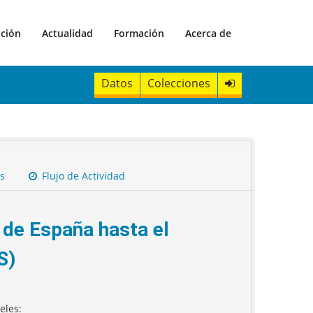
ación
Actualidad
Formación
Acerca de
Datos
Colecciones
s
Flujo de Actividad
s de España hasta el
S)
eles: