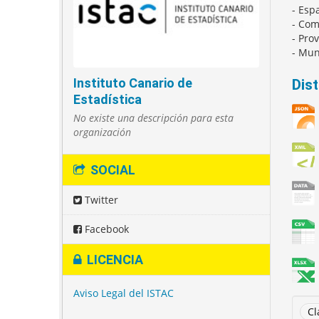
- Esp
- Co
- Pro
- Mun
Instituto Canario de
Dis
Estadística
No existe una descripción para esta
organización
SOCIAL
Twitter
Facebook
LICENCIA
Aviso Legal del ISTAC
Cl