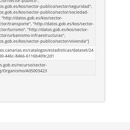
ctor/sector-publico",
tos.gob.es/kos/sector-publico/sector/seguridad",
tos.gob.es/kos/sector-publico/sector/sociedad-
 "http://datos.gob.es/kos/sector-
ctor/transporte", "http://datos.gob.es/kos/sector-
ctor/turismo", "http://datos.gob.es/kos/sector-
ctor/urbanismo-infraestructuras",
tos.gob.es/kos/sector-publico/sector/vivienda"]
tos.canarias.es/catalogos/estadisticas/dataset/24
00-446c-8466-6116b409c2d1
os.gob.es/recurso/sector-
rg/Organismo/A05003423