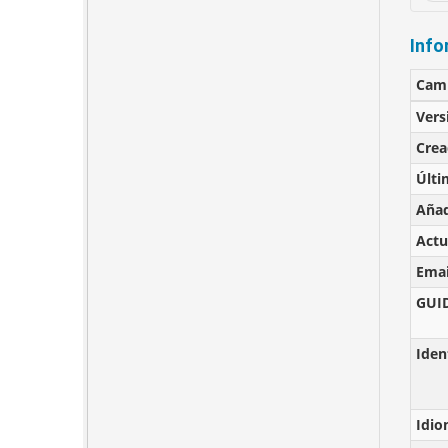
Info
Cam
Vers
Cre
Últi
Añad
Actu
Emai
GUI
Iden
Idi