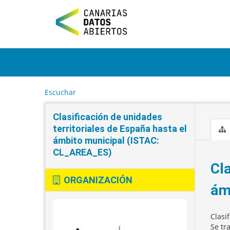
I
r
a
l
c
o
n
t
e
Escuchar
n
i
Clasificación de unidades
d
o
territoriales de España hasta el
ámbito municipal (ISTAC:
CL_AREA_ES)
Cla
ORGANIZACIÓN
ám
Clasi
Se tr