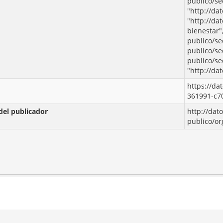
publico/se
"http://da
"http://da
bienestar",
publico/se
publico/se
publico/se
"http://da
https://da
361991-c7
del publicador
http://dat
publico/o