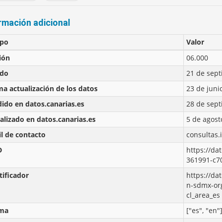
rmación adicional
po
Valor
ión
06.000
ado
21 de sept
ma actualización de los datos
23 de juni
ido en datos.canarias.es
28 de sept
alizado en datos.canarias.es
5 de agost
l de contacto
consultas.
D
https://da
361991-c7
tificador
https://da
n-sdmx-org
cl_area_es
oma
["es", "en"