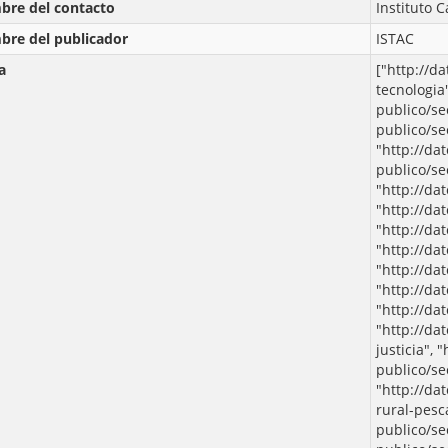
re del contacto
Instituto C
re del publicador
ISTAC
a
["http://d
tecnologia"
publico/se
publico/se
"http://da
publico/se
"http://da
"http://da
"http://da
"http://da
"http://da
"http://da
"http://da
"http://da
justicia", 
publico/se
"http://da
rural-pesca
publico/se