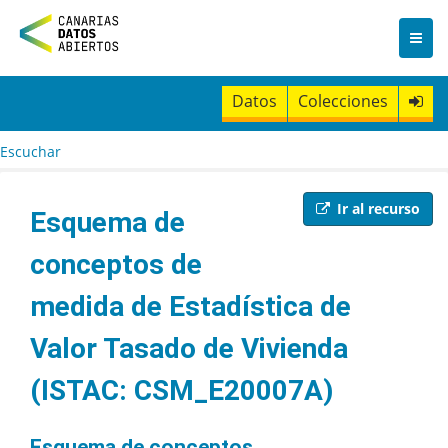
I
r
a
l
c
Datos
Colecciones
o
n
t
Escuchar
e
n
i
Ir al recurso
Esquema de
d
o
conceptos de
medida de Estadística de
Valor Tasado de Vivienda
(ISTAC: CSM_E20007A)
Esquema de conceptos.