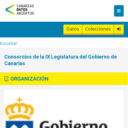
I
r
a
l
c
Datos
Colecciones
o
n
t
Escuchar
e
n
Consorcios de la IX Legislatura del Gobierno de
i
Canarias
d
o
ORGANIZACIÓN