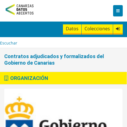
I
r
a
l
c
Datos
Colecciones
o
n
t
Escuchar
e
n
Contratos adjudicados y formalizados del
i
Gobierno de Canarias
d
o
ORGANIZACIÓN