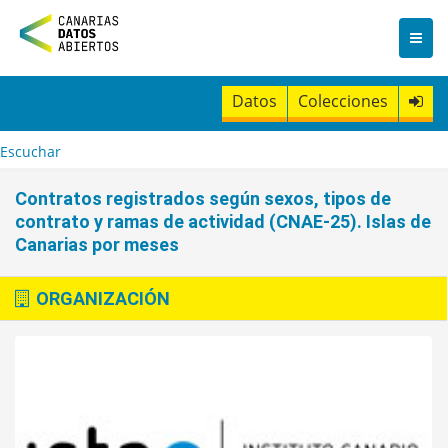
I
r
a
l
c
Datos
Colecciones
o
n
t
Escuchar
e
n
Contratos registrados según sexos, tipos de
i
contrato y ramas de actividad (CNAE-25). Islas de
d
Canarias por meses
o
ORGANIZACIÓN