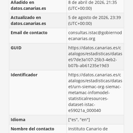
Añadido en
8 de abril de 2026, 21:35
datos.canarias.es
(UTC+00:00)
Actualizado en
5 de agosto de 2026, 23:39
datos.canarias.es
(UTC+00:00)
Email de contacto
consultas.istac@gobiernod
ecanarias.org
GUID
https://datos.canarias.es/c
atalogos/estadisticas/datas
et/7de3a107-25b3-4eb2-
b07b-ab61235e19d3
Identificador
https://datos.canarias.es/c
atalogos/estadisticas/datas
et/urn-siemac-org-siemac-
metamac-infomodel-
statisticalresources-
dataset-istac-
e59021a_000040
Idioma
["es", "en"]
Nombre del contacto
Instituto Canario de