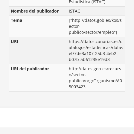
Estadística (ISTAC)
Nombre del publicador
ISTAC
Tema
["http://datos.gob.es/kos/s
ector-
publico/sector/empleo"]
URI
https://datos.canarias.es/c
atalogos/estadisticas/datas
et/7de3a107-25b3-4eb2-
b07b-ab61235e19d3
URI del publicador
http://datos.gob.es/recurs
o/sector-
publico/org/Organismo/A0
5003423