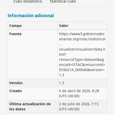
Cubo estadístico
Statistical cube
Información adicional
Campo
Valor
Fuente
https://www3.gobiernodec
anarias.org/istac/statistical
-
visualizer/visualizer/data.h
tml?
resourceType=dataset&ag
encyId=ISTAC&resourceId=
E59021A_000040&version=
1.3
Versión
1.3
Creado
6 de abril de 2026, 8:28
(UTC+00:00)
Última actualización de
2 de julio de 2026, 7:15
los datos
(UTC+00:00)