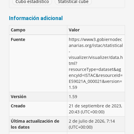
Cubo estadístico
Statistical cube
Información adicional
Campo
Valor
Fuente
https://www3.gobiernodec
anarias.org/istac/statistical
-
visualizer/visualizer/data.h
tml?
resourceType=dataset&ag
encyId=ISTAC&resourceId=
E59021A_000021&version=
1.59
Versión
1.59
Creado
21 de septiembre de 2023,
20:43 (UTC+00:00)
Última actualización de
2 de julio de 2026, 7:14
los datos
(UTC+00:00)