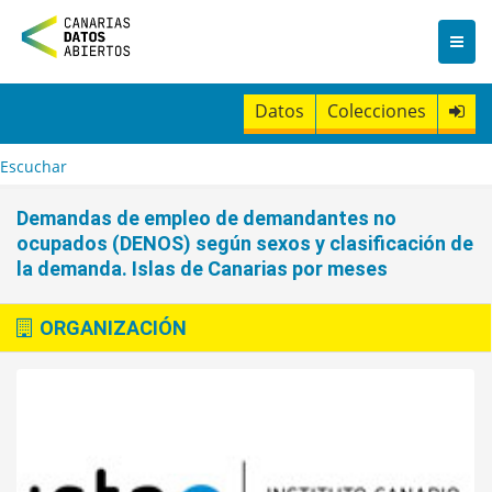
I
r
a
l
c
Datos
Colecciones
o
n
t
Escuchar
e
n
Demandas de empleo de demandantes no
i
ocupados (DENOS) según sexos y clasificación de
d
la demanda. Islas de Canarias por meses
o
ORGANIZACIÓN