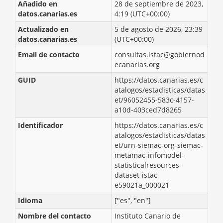
Añadido en
28 de septiembre de 2023,
datos.canarias.es
4:19 (UTC+00:00)
Actualizado en
5 de agosto de 2026, 23:39
datos.canarias.es
(UTC+00:00)
Email de contacto
consultas.istac@gobiernod
ecanarias.org
GUID
https://datos.canarias.es/c
atalogos/estadisticas/datas
et/96052455-583c-4157-
a10d-403ced7d8265
Identificador
https://datos.canarias.es/c
atalogos/estadisticas/datas
et/urn-siemac-org-siemac-
metamac-infomodel-
statisticalresources-
dataset-istac-
e59021a_000021
Idioma
["es", "en"]
Nombre del contacto
Instituto Canario de