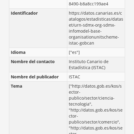
8490-b8a8cc199ae4
Identificador
https://datos.canarias.es/c
atalogos/estadisticas/datas
et/urn-sdmx-org-sdmx-
infomodel-base-
organisationunitscheme-
istac-gobcan
Idioma
["es"]
Nombre del contacto
Instituto Canario de
Estadística (ISTAC)
Nombre del publicador
ISTAC
Tema
["http://datos.gob.es/kos/s
ector-
publico/sector/ciencia-
tecnologia",
"http://datos.gob.es/kos/se
ctor-
publico/sector/comercio",
"http://datos.gob.es/kos/se
ctor-