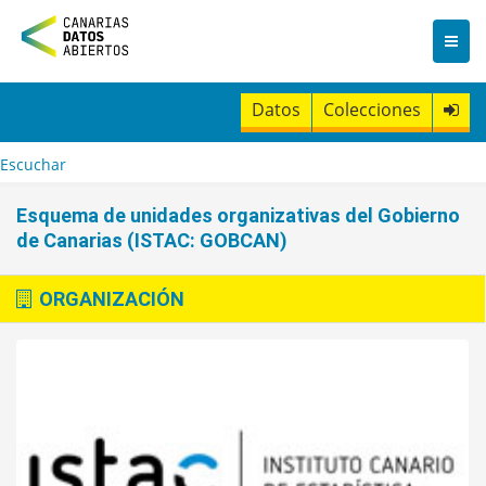
I
r
a
l
c
Datos
Colecciones
o
n
t
Escuchar
e
n
Esquema de unidades organizativas del Gobierno
i
de Canarias (ISTAC: GOBCAN)
d
o
ORGANIZACIÓN