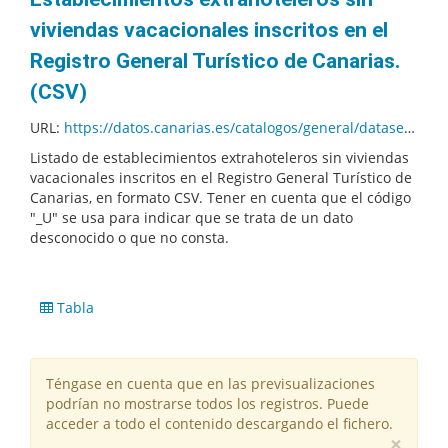
viviendas vacacionales inscritos en el
Registro General Turístico de Canarias.
(CSV)
URL:
https://datos.canarias.es/catalogos/general/dataset/1364104c-b86c-4ab9-8ef5-12fdf399aa01/resource/d98c2617-db26-4d15-8ee4-3b2da1130bd0/download/establecimientos-extrahoteleros-sin-viviendas-vacacionales-inscritos-en-el-registro-general-turi.csv
Listado de establecimientos extrahoteleros sin viviendas
vacacionales inscritos en el Registro General Turístico de
Canarias, en formato CSV. Tener en cuenta que el código
"_U" se usa para indicar que se trata de un dato
desconocido o que no consta.
Tabla
Téngase en cuenta que en las previsualizaciones
podrían no mostrarse todos los registros. Puede
acceder a todo el contenido descargando el fichero.
×