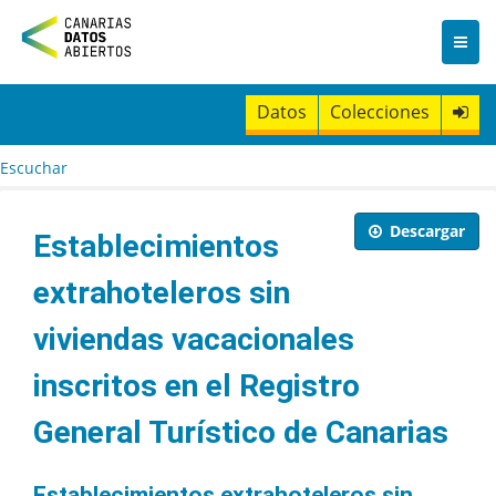
I
r
a
l
c
Datos
Colecciones
o
n
t
Escuchar
e
n
i
Descargar
Establecimientos
d
o
extrahoteleros sin
viviendas vacacionales
inscritos en el Registro
General Turístico de Canarias
Establecimientos extrahoteleros sin