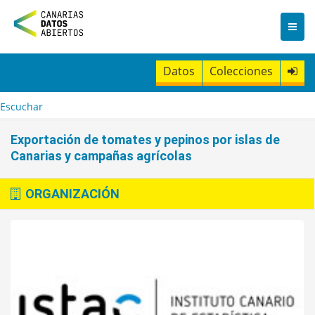
I
r
a
l
c
Datos
Colecciones
o
n
t
Escuchar
e
n
Exportación de tomates y pepinos por islas de
i
Canarias y campañas agrícolas
d
o
ORGANIZACIÓN