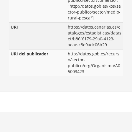
publico/sector/comercio",
"http://datos.gob.es/kos/se
ctor-publico/sector/medio-
rural-pesca"]
URI
https://datos.canarias.es/c
atalogos/estadisticas/datas
et/b86f6179-29a0-4123-
aeae-c8e9adc06b29
URI del publicador
http://datos.gob.es/recurs
o/sector-
publico/org/Organismo/A0
5003423