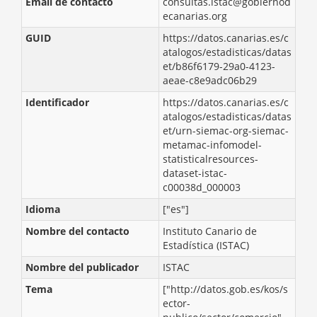
Email de contacto
consultas.istac@gobiernod
ecanarias.org
GUID
https://datos.canarias.es/c
atalogos/estadisticas/datas
et/b86f6179-29a0-4123-
aeae-c8e9adc06b29
Identificador
https://datos.canarias.es/c
atalogos/estadisticas/datas
et/urn-siemac-org-siemac-
metamac-infomodel-
statisticalresources-
dataset-istac-
c00038d_000003
Idioma
["es"]
Nombre del contacto
Instituto Canario de
Estadística (ISTAC)
Nombre del publicador
ISTAC
Tema
["http://datos.gob.es/kos/s
ector-