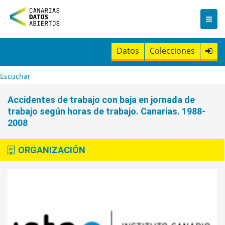
I
r
a
l
c
Datos
Colecciones
o
n
t
Escuchar
e
n
Accidentes de trabajo con baja en jornada de
i
trabajo según horas de trabajo. Canarias. 1988-
d
2008
o
ORGANIZACIÓN