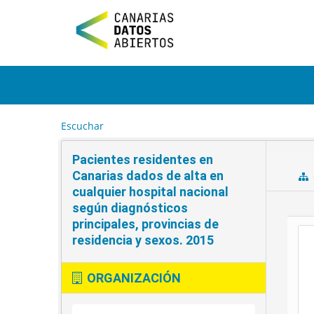
I
r
a
l
c
o
n
t
e
Escuchar
n
i
Pacientes residentes en
d
o
Canarias dados de alta en
cualquier hospital nacional
según diagnósticos
principales, provincias de
residencia y sexos. 2015
ORGANIZACIÓN