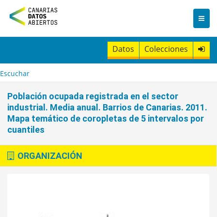
I
r
a
l
c
Datos
Colecciones
o
n
t
Escuchar
e
n
Población ocupada registrada en el sector
i
industrial. Media anual. Barrios de Canarias. 2011.
d
Mapa temático de coropletas de 5 intervalos por
o
cuantiles
ORGANIZACIÓN