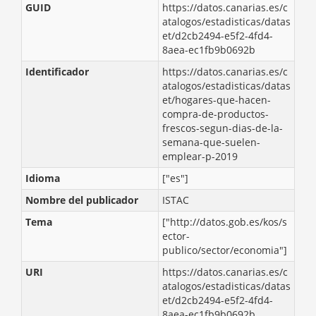
GUID
https://datos.canarias.es/c
atalogos/estadisticas/datas
et/d2cb2494-e5f2-4fd4-
8aea-ec1fb9b0692b
Identificador
https://datos.canarias.es/c
atalogos/estadisticas/datas
et/hogares-que-hacen-
compra-de-productos-
frescos-segun-dias-de-la-
semana-que-suelen-
emplear-p-2019
Idioma
["es"]
Nombre del publicador
ISTAC
Tema
["http://datos.gob.es/kos/s
ector-
publico/sector/economia"]
URI
https://datos.canarias.es/c
atalogos/estadisticas/datas
et/d2cb2494-e5f2-4fd4-
8aea-ec1fb9b0692b