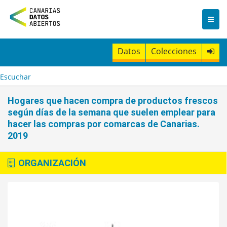
I
r
a
l
c
Datos
Colecciones
o
n
t
Escuchar
e
n
Hogares que hacen compra de productos frescos
i
según días de la semana que suelen emplear para
d
hacer las compras por comarcas de Canarias.
o
2019
ORGANIZACIÓN