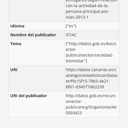
con-la-actividad-de-la-
persona-principal-por-
islas-2013-1
Idioma
["es"]
Nombre del publicador
ISTAC
Tema
["http://datos.gob.es/kos/s
ector-
publico/sector/sociedad-
bienestar"]
URI
https://datos.canarias.es/c
atalogos/estadisticas/datas
et/f9c15f15-78b5-4e21-
8fb1-d34577db2239
URI del publicador
http://datos.gob.es/recurs
o/sector-
publico/org/Organismo/A0
5003423