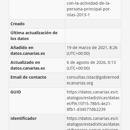
con-la-actividad-de-la-
persona-principal-por-
islas-2013-1
Creado
Última actualización de
los datos
Añadido en
19 de marzo de 2021, 8:26
datos.canarias.es
(UTC+00:00)
Actualizado en
6 de agosto de 2026, 0:13
datos.canarias.es
(UTC+00:00)
Email de contacto
consultas.istac@gobiernod
ecanarias.org
GUID
https://datos.canarias.es/c
atalogos/estadisticas/datas
et/f9c15f15-78b5-4e21-
8fb1-d34577db2239
Identificador
https://datos.canarias.es/c
atalogos/estadisticas/datas
et/hogares-segun-relacion-