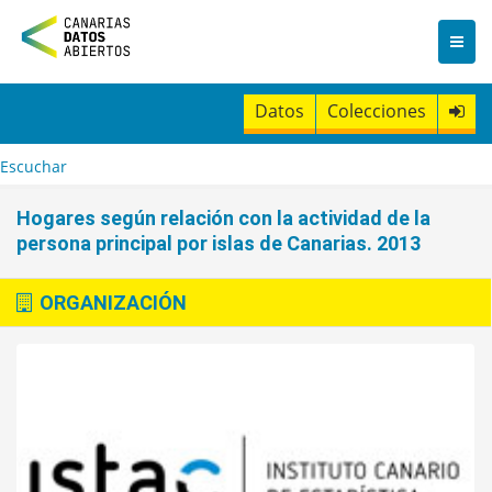
I
r
a
l
c
Datos
Colecciones
o
n
t
Escuchar
e
n
Hogares según relación con la actividad de la
i
persona principal por islas de Canarias. 2013
d
o
ORGANIZACIÓN