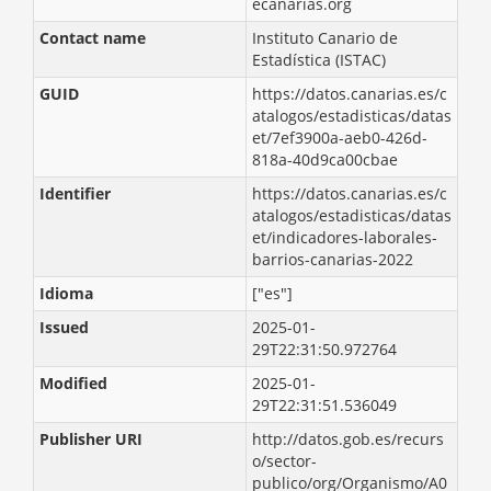
ecanarias.org
Contact name
Instituto Canario de
Estadística (ISTAC)
GUID
https://datos.canarias.es/c
atalogos/estadisticas/datas
et/7ef3900a-aeb0-426d-
818a-40d9ca00cbae
Identifier
https://datos.canarias.es/c
atalogos/estadisticas/datas
et/indicadores-laborales-
barrios-canarias-2022
Idioma
["es"]
Issued
2025-01-
29T22:31:50.972764
Modified
2025-01-
29T22:31:51.536049
Publisher URI
http://datos.gob.es/recurs
o/sector-
publico/org/Organismo/A0