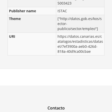
5003423
Publisher name
ISTAC
Theme
["http://datos.gob.es/kos/s
ector-
publico/sector/empleo"]
URI
https://datos.canarias.es/c
atalogos/estadisticas/datas
et/7ef3900a-aeb0-426d-
818a-40d9ca00cbae
Contacto