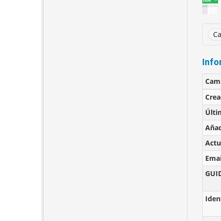
Ca
Info
Cam
Cre
Últi
Añad
Actu
Emai
GUI
Iden