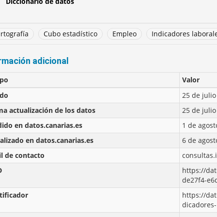
Diccionario de datos
rtografía
Cubo estadístico
Empleo
Indicadores laboral
rmación adicional
po
Valor
ado
25 de juli
ma actualización de los datos
25 de juli
ido en datos.canarias.es
1 de agost
alizado en datos.canarias.es
6 de agost
l de contacto
consultas.
D
https://da
de27f4-e6
tificador
https://da
dicadores