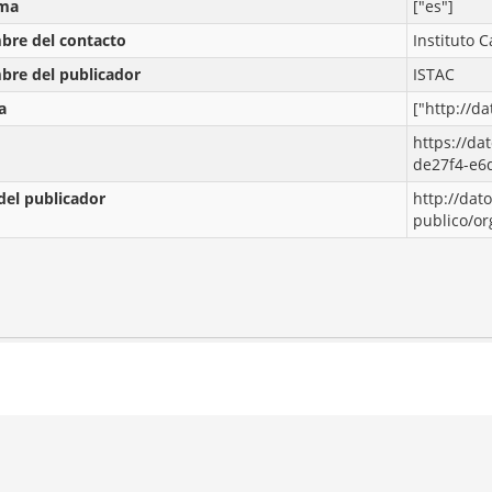
oma
["es"]
re del contacto
Instituto C
re del publicador
ISTAC
a
["http://d
https://da
de27f4-e6
del publicador
http://dat
publico/o