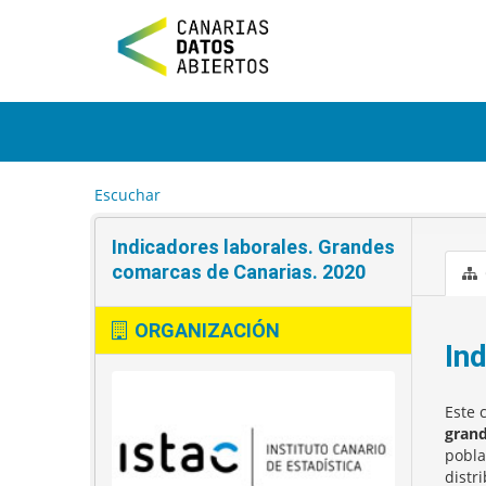
I
r
a
l
c
o
n
t
e
Escuchar
n
i
Indicadores laborales. Grandes
d
o
comarcas de Canarias. 2020
ORGANIZACIÓN
In
Este 
gran
pobla
distr