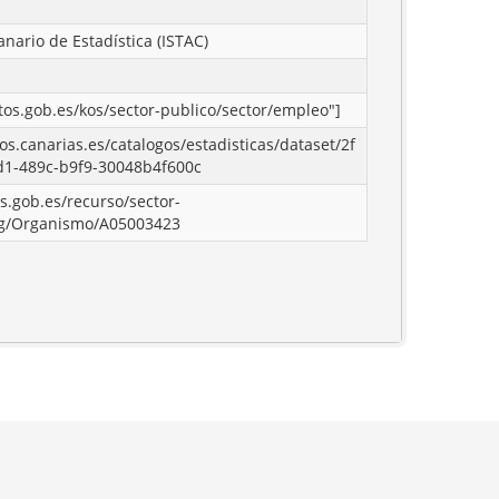
anario de Estadística (ISTAC)
atos.gob.es/kos/sector-publico/sector/empleo"]
tos.canarias.es/catalogos/estadisticas/dataset/2f
d1-489c-b9f9-30048b4f600c
os.gob.es/recurso/sector-
rg/Organismo/A05003423