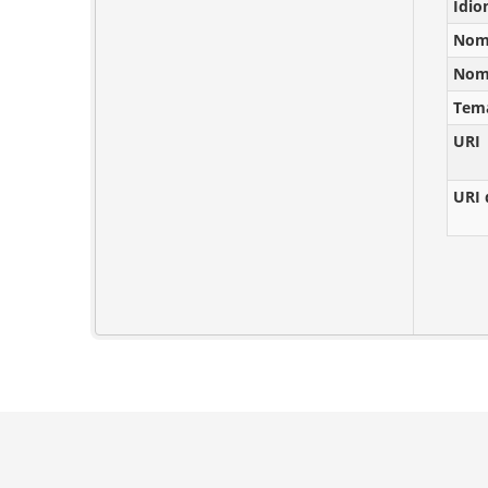
Idi
Nomb
Nomb
Tem
URI
URI 