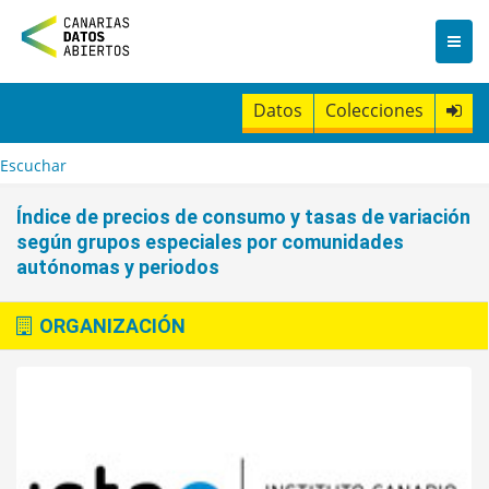
I
r
a
l
c
Datos
Colecciones
o
n
t
Escuchar
e
n
Índice de precios de consumo y tasas de variación
i
según grupos especiales por comunidades
d
autónomas y periodos
o
ORGANIZACIÓN