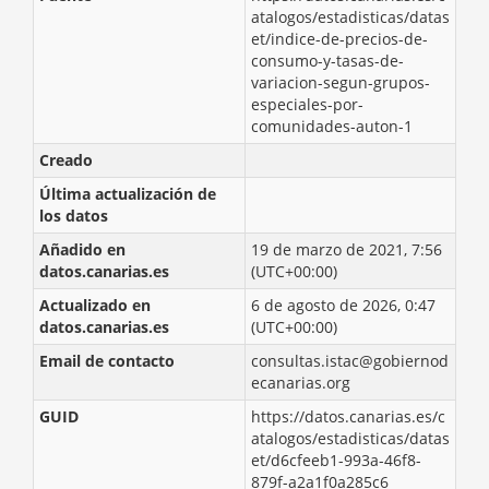
atalogos/estadisticas/datas
et/indice-de-precios-de-
consumo-y-tasas-de-
variacion-segun-grupos-
especiales-por-
comunidades-auton-1
Creado
Última actualización de
los datos
Añadido en
19 de marzo de 2021, 7:56
datos.canarias.es
(UTC+00:00)
Actualizado en
6 de agosto de 2026, 0:47
datos.canarias.es
(UTC+00:00)
Email de contacto
consultas.istac@gobiernod
ecanarias.org
GUID
https://datos.canarias.es/c
atalogos/estadisticas/datas
et/d6cfeeb1-993a-46f8-
879f-a2a1f0a285c6