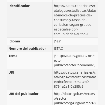
Identificador
https://datos.canarias.es/c
atalogos/estadisticas/datas
et/indice-de-precios-de-
consumo-y-tasas-de-
variacion-segun-grupos-
especiales-por-
comunidades-auton-1
Idioma
["es"]
Nombre del publicador
ISTAC
Tema
["http://datos.gob.es/kos/s
ector-
publico/sector/economia"]
URI
https://datos.canarias.es/c
atalogos/estadisticas/datas
et/d6cfeeb1-993a-46f8-
879f-a2a1f0a285c6
URI del publicador
http://datos.gob.es/recurs
o/sector-
publico/org/Organismo/A0