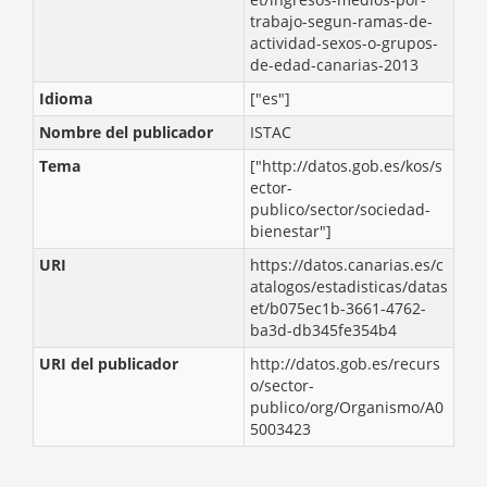
trabajo-segun-ramas-de-
actividad-sexos-o-grupos-
de-edad-canarias-2013
Idioma
["es"]
Nombre del publicador
ISTAC
Tema
["http://datos.gob.es/kos/s
ector-
publico/sector/sociedad-
bienestar"]
URI
https://datos.canarias.es/c
atalogos/estadisticas/datas
et/b075ec1b-3661-4762-
ba3d-db345fe354b4
URI del publicador
http://datos.gob.es/recurs
o/sector-
publico/org/Organismo/A0
5003423