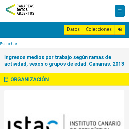
I
r
a
l
c
Datos
Colecciones
o
n
t
Escuchar
e
n
Ingresos medios por trabajo según ramas de
i
actividad, sexos o grupos de edad. Canarias. 2013
d
o
ORGANIZACIÓN