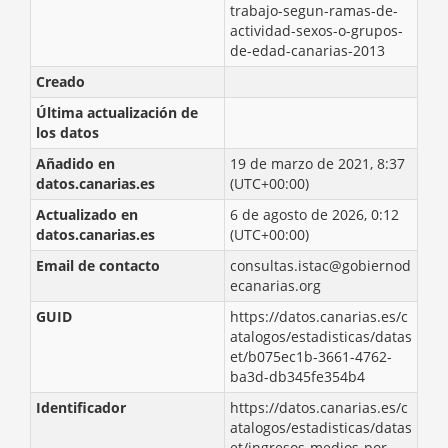
trabajo-segun-ramas-de-
actividad-sexos-o-grupos-
de-edad-canarias-2013
Creado
Última actualización de
los datos
Añadido en
19 de marzo de 2021, 8:37
datos.canarias.es
(UTC+00:00)
Actualizado en
6 de agosto de 2026, 0:12
datos.canarias.es
(UTC+00:00)
Email de contacto
consultas.istac@gobiernod
ecanarias.org
GUID
https://datos.canarias.es/c
atalogos/estadisticas/datas
et/b075ec1b-3661-4762-
ba3d-db345fe354b4
Identificador
https://datos.canarias.es/c
atalogos/estadisticas/datas
et/ingresos-medios-por-