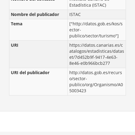
Estadística (ISTAC)
Nombre del publicador
ISTAC
Tema
["http://datos.gob.es/kos/s
ector-
publico/sector/turismo"]
URI
https://datos.canarias.es/c
atalogos/estadisticas/datas
et/7d452b9f-9417-4e63-
8e46-e0b966bcb277
URI del publicador
http://datos.gob.es/recurs
o/sector-
publico/org/Organismo/A0
5003423