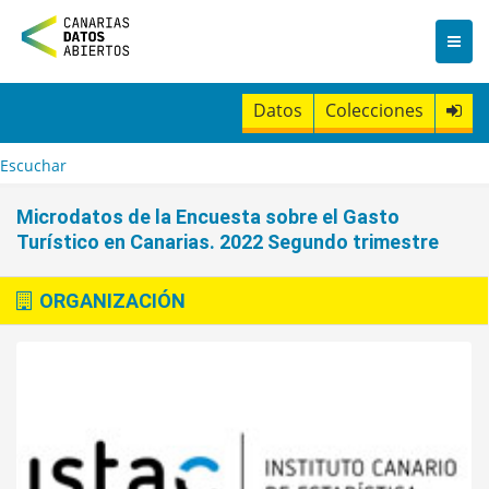
I
r
a
l
c
Datos
Colecciones
o
n
t
Escuchar
e
n
Microdatos de la Encuesta sobre el Gasto
i
Turístico en Canarias. 2022 Segundo trimestre
d
o
ORGANIZACIÓN