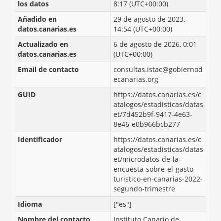
los datos
8:17 (UTC+00:00)
Añadido en
29 de agosto de 2023,
datos.canarias.es
14:54 (UTC+00:00)
Actualizado en
6 de agosto de 2026, 0:01
datos.canarias.es
(UTC+00:00)
Email de contacto
consultas.istac@gobiernod
ecanarias.org
GUID
https://datos.canarias.es/c
atalogos/estadisticas/datas
et/7d452b9f-9417-4e63-
8e46-e0b966bcb277
Identificador
https://datos.canarias.es/c
atalogos/estadisticas/datas
et/microdatos-de-la-
encuesta-sobre-el-gasto-
turistico-en-canarias-2022-
segundo-trimestre
Idioma
["es"]
Nombre del contacto
Instituto Canario de