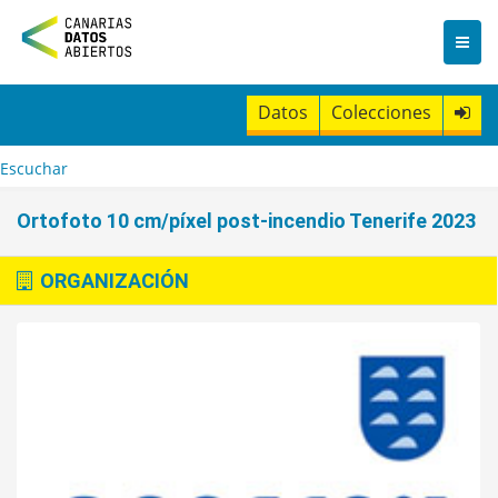
I
r
a
l
c
Datos
Colecciones
o
n
t
Escuchar
e
n
Ortofoto 10 cm/píxel post-incendio Tenerife 2023
i
d
o
ORGANIZACIÓN