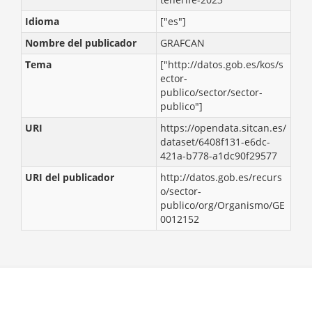
Idioma
["es"]
Nombre del publicador
GRAFCAN
Tema
["http://datos.gob.es/kos/s
ector-
publico/sector/sector-
publico"]
URI
https://opendata.sitcan.es/
dataset/6408f131-e6dc-
421a-b778-a1dc90f29577
URI del publicador
http://datos.gob.es/recurs
o/sector-
publico/org/Organismo/GE
0012152