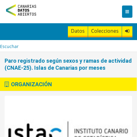
I
r
a
l
c
Datos
Colecciones
o
n
t
Escuchar
e
n
Paro registrado según sexos y ramas de actividad
i
(CNAE-25). Islas de Canarias por meses
d
o
ORGANIZACIÓN