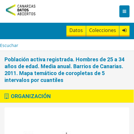
I
r
a
l
c
Datos
Colecciones
o
n
t
Escuchar
e
n
Población activa registrada. Hombres de 25 a 34
i
años de edad. Media anual. Barrios de Canarias.
d
2011. Mapa temático de coropletas de 5
o
intervalos por cuantiles
ORGANIZACIÓN