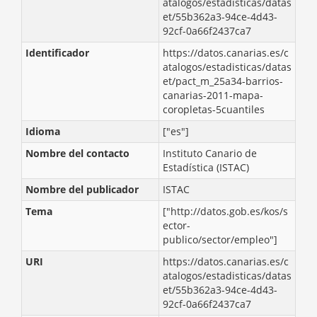
atalogos/estadisticas/datas
et/55b362a3-94ce-4d43-
92cf-0a66f2437ca7
Identificador
https://datos.canarias.es/c
atalogos/estadisticas/datas
et/pact_m_25a34-barrios-
canarias-2011-mapa-
coropletas-5cuantiles
Idioma
["es"]
Nombre del contacto
Instituto Canario de
Estadística (ISTAC)
Nombre del publicador
ISTAC
Tema
["http://datos.gob.es/kos/s
ector-
publico/sector/empleo"]
URI
https://datos.canarias.es/c
atalogos/estadisticas/datas
et/55b362a3-94ce-4d43-
92cf-0a66f2437ca7