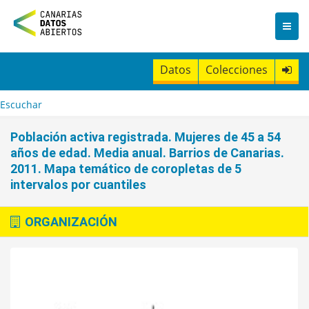
I
r
a
l
c
Datos
Colecciones
o
n
t
Escuchar
e
n
Población activa registrada. Mujeres de 45 a 54
i
años de edad. Media anual. Barrios de Canarias.
d
2011. Mapa temático de coropletas de 5
o
intervalos por cuantiles
ORGANIZACIÓN