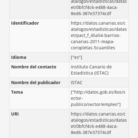
atalogos/estadisticas/datas
et/0bfcf4c6-e488-4aca-
8ed6-387e37374cdf
Identificador
https://datos.canarias.es/c
atalogos/estadisticas/datas
et/pact_f_45a54-barrios-
canarias-2011-mapa-
coropletas-5cuantiles
Idioma
["es"]
Nombre del contacto
Instituto Canario de
Estadística (ISTAC)
Nombre del publicador
ISTAC
Tema
["http://datos.gob.es/kos/s
ector-
publico/sector/empleo"]
URI
https://datos.canarias.es/c
atalogos/estadisticas/datas
et/0bfcf4c6-e488-4aca-
8ed6-387e37374cdf