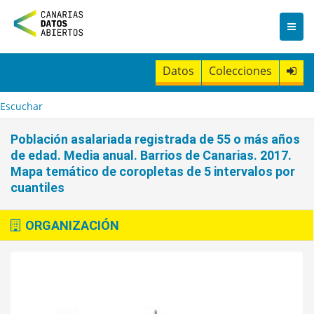
I
r
a
l
c
Datos
Colecciones
o
n
t
Escuchar
e
n
Población asalariada registrada de 55 o más años
i
de edad. Media anual. Barrios de Canarias. 2017.
d
Mapa temático de coropletas de 5 intervalos por
o
cuantiles
ORGANIZACIÓN