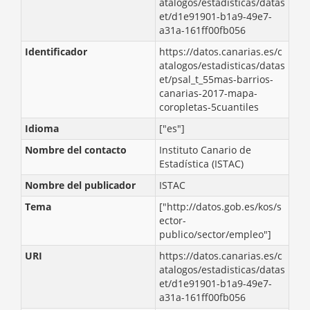
atalogos/estadisticas/datas
et/d1e91901-b1a9-49e7-
a31a-161ff00fb056
Identificador
https://datos.canarias.es/c
atalogos/estadisticas/datas
et/psal_t_55mas-barrios-
canarias-2017-mapa-
coropletas-5cuantiles
Idioma
["es"]
Nombre del contacto
Instituto Canario de
Estadística (ISTAC)
Nombre del publicador
ISTAC
Tema
["http://datos.gob.es/kos/s
ector-
publico/sector/empleo"]
URI
https://datos.canarias.es/c
atalogos/estadisticas/datas
et/d1e91901-b1a9-49e7-
a31a-161ff00fb056