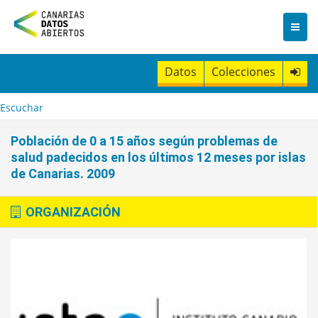
I
r
a
l
c
Datos
Colecciones
o
n
t
Escuchar
e
n
Población de 0 a 15 años según problemas de
i
salud padecidos en los últimos 12 meses por islas
d
de Canarias. 2009
o
ORGANIZACIÓN