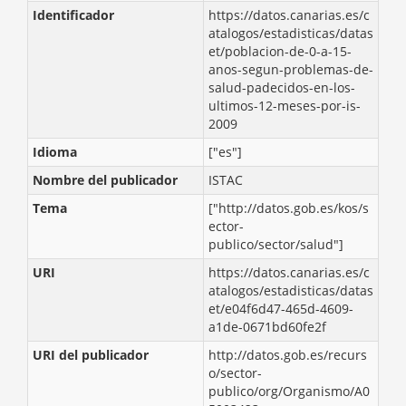
Identificador
https://datos.canarias.es/c
atalogos/estadisticas/datas
et/poblacion-de-0-a-15-
anos-segun-problemas-de-
salud-padecidos-en-los-
ultimos-12-meses-por-is-
2009
Idioma
["es"]
Nombre del publicador
ISTAC
Tema
["http://datos.gob.es/kos/s
ector-
publico/sector/salud"]
URI
https://datos.canarias.es/c
atalogos/estadisticas/datas
et/e04f6d47-465d-4609-
a1de-0671bd60fe2f
URI del publicador
http://datos.gob.es/recurs
o/sector-
publico/org/Organismo/A0