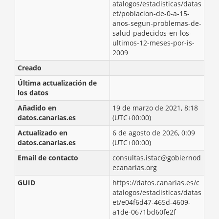
atalogos/estadisticas/datas
et/poblacion-de-0-a-15-
anos-segun-problemas-de-
salud-padecidos-en-los-
ultimos-12-meses-por-is-
2009
Creado
Última actualización de
los datos
Añadido en
19 de marzo de 2021, 8:18
datos.canarias.es
(UTC+00:00)
Actualizado en
6 de agosto de 2026, 0:09
datos.canarias.es
(UTC+00:00)
Email de contacto
consultas.istac@gobiernod
ecanarias.org
GUID
https://datos.canarias.es/c
atalogos/estadisticas/datas
et/e04f6d47-465d-4609-
a1de-0671bd60fe2f