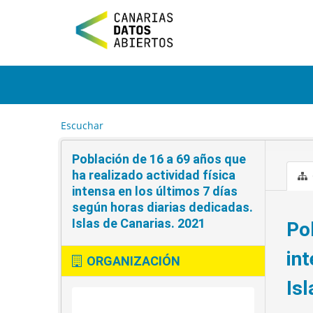
I
r
a
l
c
o
n
t
e
Escuchar
n
i
Población de 16 a 69 años que
d
o
ha realizado actividad física
intensa en los últimos 7 días
según horas diarias dedicadas.
Islas de Canarias. 2021
Pob
in
ORGANIZACIÓN
Is