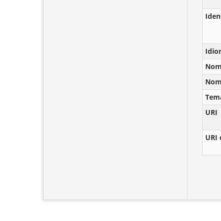
Iden
Idi
Nomb
Nomb
Tem
URI
URI 