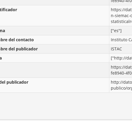
fe8940-4f
tificador
https://da
n-siemac-
statistica
oma
["es"]
re del contacto
Instituto C
re del publicador
ISTAC
a
["http://d
https://da
fe8940-4f
del publicador
http://dat
publico/o