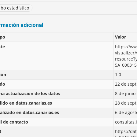
bo estadístico
rmación adicional
po
Valor
te
https://ww
visualizer/
resourceT
5A_000315
ión
1.0
ado
22 de sept
ma actualización de los datos
8 de junio
ido en datos.canarias.es
28 de sept
alizado en datos.canarias.es
6 de agost
l de contacto
consultas.
D
https://da