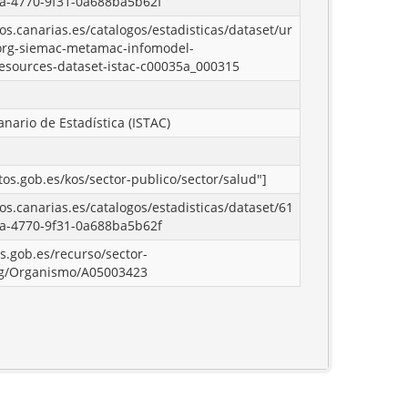
0a-4770-9f31-0a688ba5b62f
tos.canarias.es/catalogos/estadisticas/dataset/ur
org-siemac-metamac-infomodel-
lresources-dataset-istac-c00035a_000315
anario de Estadística (ISTAC)
atos.gob.es/kos/sector-publico/sector/salud"]
tos.canarias.es/catalogos/estadisticas/dataset/61
0a-4770-9f31-0a688ba5b62f
os.gob.es/recurso/sector-
rg/Organismo/A05003423