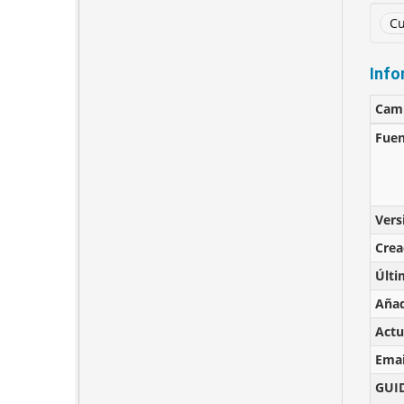
Cu
Info
Cam
Fuen
Vers
Cre
Últi
Añad
Actu
Emai
GUI