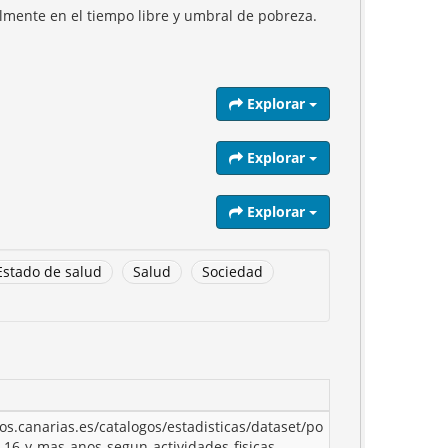
almente en el tiempo libre y umbral de pobreza.
Explorar
Explorar
Explorar
Estado de salud
Salud
Sociedad
tos.canarias.es/catalogos/estadisticas/dataset/po
-16-y-mas-anos-segun-actividades-fisicas-