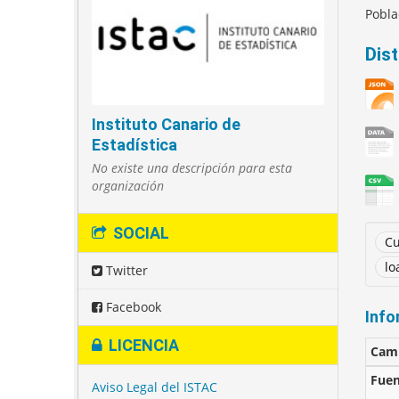
Pobla
Dis
Instituto Canario de
Estadística
No existe una descripción para esta
organización
SOCIAL
Cu
lo
Twitter
Facebook
Info
LICENCIA
Cam
Fuen
Aviso Legal del ISTAC