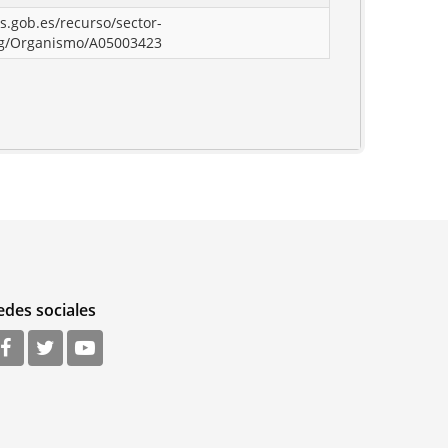
os.gob.es/recurso/sector-
rg/Organismo/A05003423
edes sociales