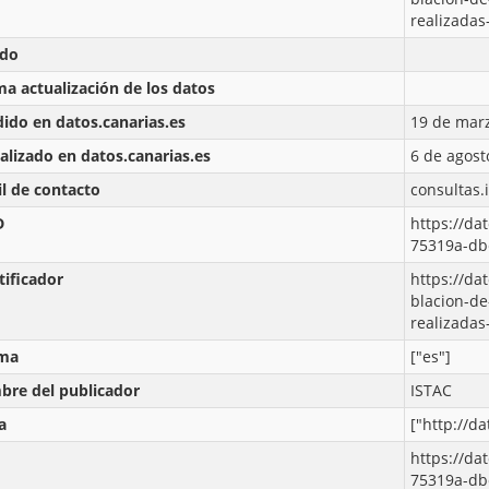
realizadas
ado
ma actualización de los datos
ido en datos.canarias.es
19 de marz
alizado en datos.canarias.es
6 de agost
l de contacto
consultas.
D
https://da
75319a-db
tificador
https://da
blacion-de
realizadas
oma
["es"]
re del publicador
ISTAC
a
["http://d
https://da
75319a-db