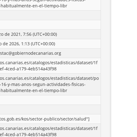
-habitualmente-en-el-tiempo-libr
o de 2021, 7:56 (UTC+00:00)
o de 2026, 1:13 (UTC+00:00)
istac@gobiernodecanarias.org
tos.canarias.es/catalogos/estadisticas/dataset/1f
ef-4ced-a179-4eb514a43f98
tos.canarias.es/catalogos/estadisticas/dataset/po
-16-y-mas-anos-segun-actividades-fisicas-
-habitualmente-en-el-tiempo-libr
atos.gob.es/kos/sector-publico/sector/salud"]
tos.canarias.es/catalogos/estadisticas/dataset/1f
ef-4ced-a179-4eb514a43f98