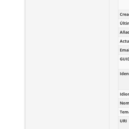
Cre
Últi
Añad
Actu
Emai
GUI
Iden
Idi
Nomb
Tem
URI