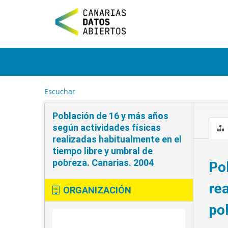
I
r
a
l
c
o
n
t
e
Escuchar
n
i
Población de 16 y más años
d
o
según actividades físicas
realizadas habitualmente en el
tiempo libre y umbral de
pobreza. Canarias. 2004
Po
re
ORGANIZACIÓN
po